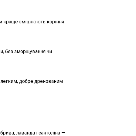
ни краще зміцнюють коріння
ми, без зморщування чи
із легким, добре дренованим
рива, лаванда і сантоліна —