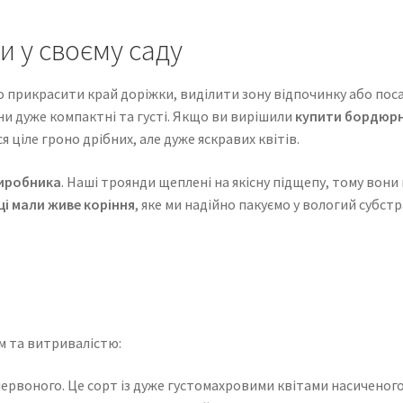
 у своєму саду
 прикрасити край доріжки, виділити зону відпочинку або поса
ни дуже компактні та густі. Якщо ви вирішили
купити бордюрн
я ціле гроно дрібних, але дуже яскравих квітів.
виробника
. Наші троянди щеплені на якісну підщепу, тому вони 
і мали живе коріння
, яке ми надійно пакуємо у вологий субст
ям та витривалістю:
червоного. Це сорт із дуже густомахровими квітами насичено