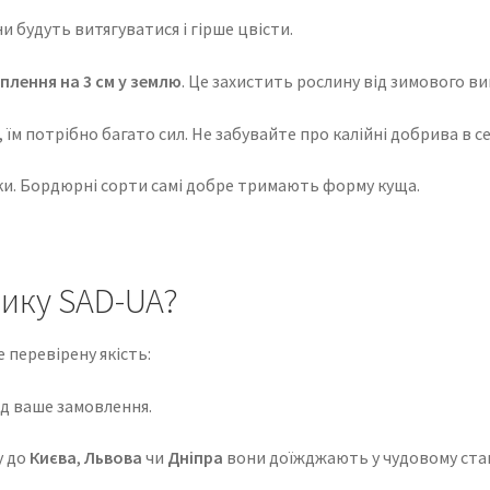
 будуть витягуватися і гірше цвісти.
плення на 3 см у землю
. Це захистить рослину від зимового в
їм потрібно багато сил. Не забувайте про калійні добрива в се
ки. Бордюрні сорти самі добре тримають форму куща.
нику SAD-UA?
е перевірену якість:
д ваше замовлення.
у до
Києва
,
Львова
чи
Дніпра
вони доїжджають у чудовому стан