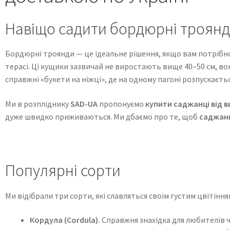
Навіщо садити бордюрні троянди
Бордюрні троянди — це ідеальне рішення, якщо вам потрібно
терасі. Ці кущики зазвичай не виростають вище 40–50 см, во
справжні «букети на ніжці», де на одному пагоні розпускаєтьс
Ми в розпліднику
SAD-UA
пропонуємо
купити саджанці від 
дуже швидко приживаються. Ми дбаємо про те, щоб
саджанц
Популярні сорти
Ми відібрали три сорти, які славляться своїм густим цвітінн
Кордула (Cordula).
Справжня знахідка для любителів 