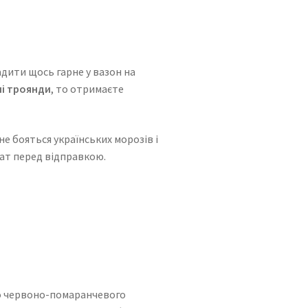
дити щось гарне у вазон на
і троянди
, то отримаєте
не бояться українських морозів і
рат перед відправкою.
го червоно-помаранчевого