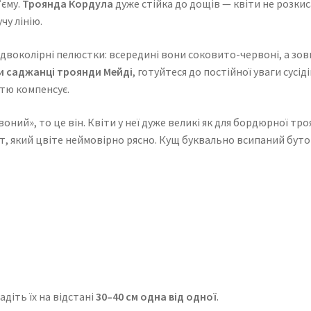
’єму.
Троянда Кордула
дуже стійка до дощів — квіти не розки
чу лінію.
двоколірні пелюстки: всередині вони соковито-червоні, а зовн
и саджанці троянди Мейді
, готуйтеся до постійної уваги сусід
стю компенсує.
ний», то це він. Квіти у неї дуже великі як для бордюрної тро
т, який цвіте неймовірно рясно. Кущ буквально всипаний бутон
діть їх на відстані
30–40 см одна від одної
.