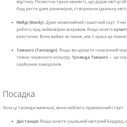
відтінку. Пелюстки трохи хвилясті, що додає квітці об
Кущ росте дуже рівномірно, створюючи ідеальну квіту
Мейді (Maidy).
Дуже незвичайний і ошатний сорт. У неї 
робить кущ неймовірно яскравим. Якщо хочете
купит
екзотично. Вона майже не пахне, але її краса це повні
Таманго (Tamango).
Якщо ви шукаєте «класичний черво
темно-червоного кольору.
Троянда Таманго
— це сор
серйозних заморозків.
Посадка
Хоча ці троянди маленькі, вони люблять правильний старт:
Дистанція:
Якщо хочете суцільний квітучий бордюр, са