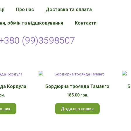
ці
Про нас
Доставка та оплата
я, обмін та відшкодування
Контакти
+380 (99)3598507
да Кордула
Бордюрна троянда Таманго
Б
рн.
185.00
грн.
кошик
Додати в кошик