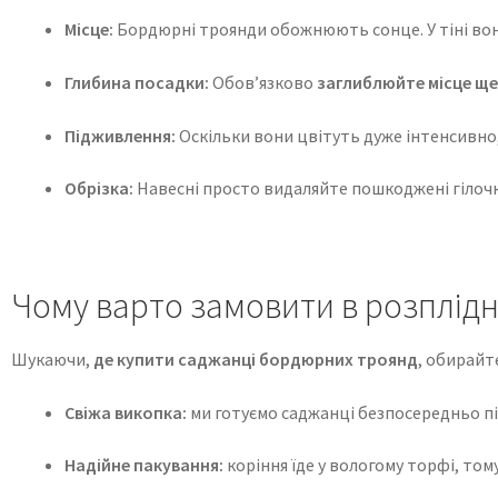
Місце:
Бордюрні троянди обожнюють сонце. У тіні вони
Глибина посадки:
Обов’язково
заглиблюйте місце ще
Підживлення:
Оскільки вони цвітуть дуже інтенсивно, 
Обрізка:
Навесні просто видаляйте пошкоджені гілоч
Чому варто замовити в розплід
Шукаючи,
де купити саджанці бордюрних троянд
, обирайт
Свіжа викопка:
ми готуємо саджанці безпосередньо пі
Надійне пакування:
коріння їде у вологому торфі, том