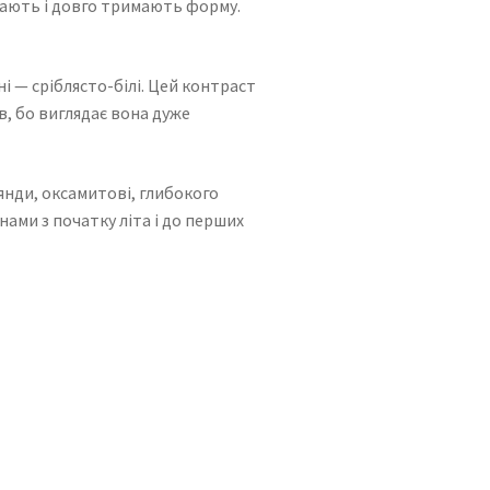
сають і довго тримають форму.
і — сріблясто-білі. Цей контраст
ів, бо виглядає вона дуже
янди, оксамитові, глибокого
ами з початку літа і до перших