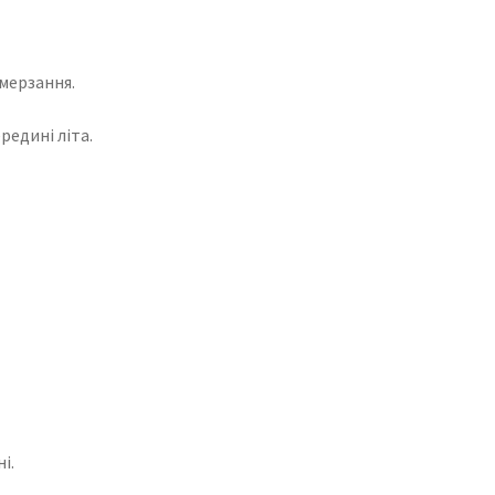
имерзання.
редині літа.
і.