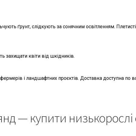
чують ґрунт, слідкують за сонячним освітленням. Плетисті 
ь захищати квіти від шкідників.
ермерів і ландшафтних проєктів. Доставка доступна по всі
нд — купити низькорослі 