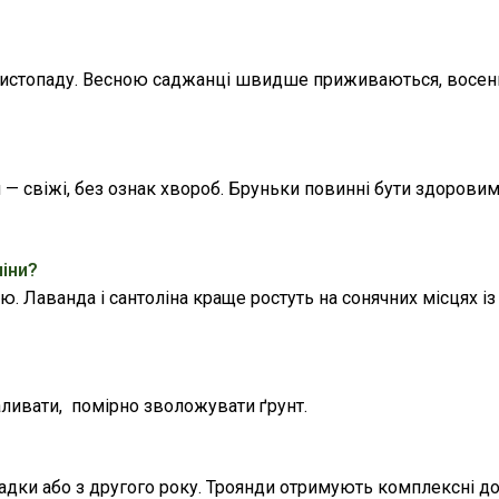
сля листопаду. Весною саджанці швидше приживаються, восе
 — свіжі, без ознак хвороб. Бруньки повинні бути здорови
ліни?
ю. Лаванда і сантоліна краще ростуть на сонячних місцях 
аливати, помірно зволожувати ґрунт.
адки або з другого року. Троянди отримують комплексні доб