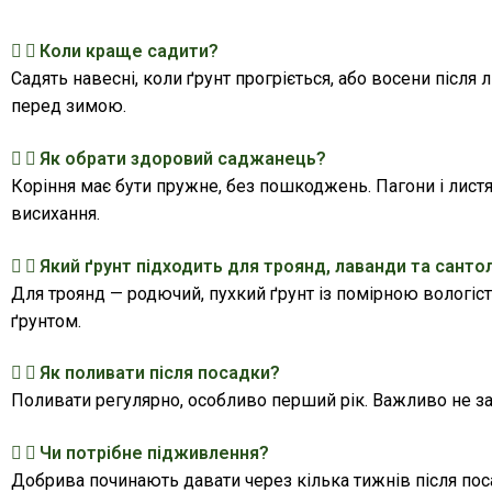
Коли краще садити?
Садять навесні, коли ґрунт прогріється, або восени пі
перед зимою.
Як обрати здоровий саджанець?
Коріння має бути пружне, без пошкоджень. Пагони і листя
висихання.
Який ґрунт підходить для троянд, лаванди та санто
Для троянд — родючий, пухкий ґрунт із помірною вологіст
ґрунтом.
Як поливати після посадки?
Поливати регулярно, особливо перший рік. Важливо не з
Чи потрібне підживлення?
Добрива починають давати через кілька тижнів після пос