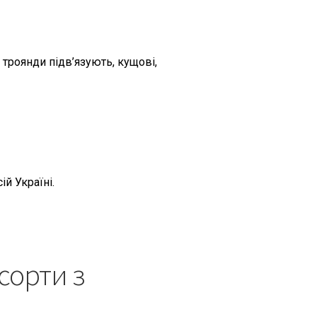
троянди підв’язують, кущові,
й Україні.
сорти з