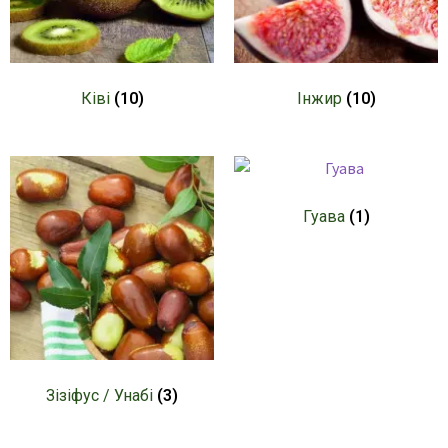
Ківі
(10)
Інжир
(10)
Гуава
(1)
Зізіфус / Унабі
(3)