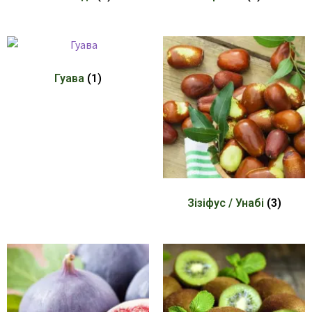
Гуава
(1)
Зізіфус / Унабі
(3)