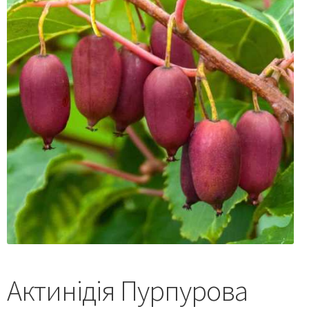
Актинідія Пурпурова