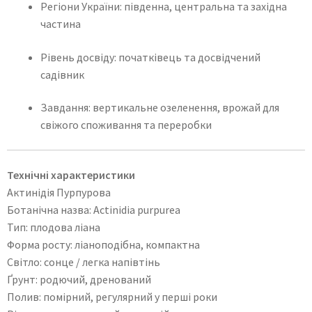
Регіони України: південна, центральна та західна
частина
Рівень досвіду: початківець та досвідчений
садівник
Завдання: вертикальне озеленення, врожай для
свіжого споживання та переробки
Технічні характеристики
Актинідія Пурпурова
Ботанічна назва: Actinidia purpurea
Тип: плодова ліана
Форма росту: ліаноподібна, компактна
Світло: сонце / легка напівтінь
Ґрунт: родючий, дренований
Полив: помірний, регулярний у перші роки