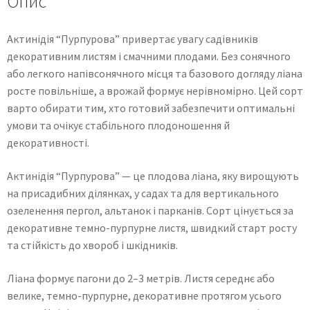
Опис
Актинідія “Пурпурова” привертає увагу садівників
декоративним листям і смачними плодами. Без сонячного
або легкого напівсонячного місця та базового догляду ліана
росте повільніше, а врожай формує нерівномірно. Цей сорт
варто обирати тим, хто готовий забезпечити оптимальні
умови та очікує стабільного плодоношення й
декоративності.
Актинідія “Пурпурова” — це плодова ліана, яку вирощують
на присадибних ділянках, у садах та для вертикального
озеленення пергол, альтанок і парканів. Сорт цінується за
декоративне темно-пурпурне листя, швидкий старт росту
та стійкість до хвороб і шкідників.
Ліана формує пагони до 2–3 метрів. Листя середнє або
велике, темно-пурпурне, декоративне протягом усього