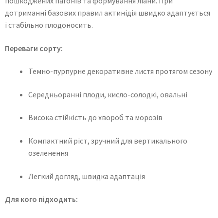
пошкоджених пагонів та формування ліани. При
дотриманні базових правил актинідія швидко адаптується
і стабільно плодоносить.
Переваги сорту:
Темно-пурпурне декоративне листя протягом сезону
Середньоранні плоди, кисло-солодкі, овальні
Висока стійкість до хвороб та морозів
Компактний ріст, зручний для вертикального
озеленення
Легкий догляд, швидка адаптація
Для кого підходить: