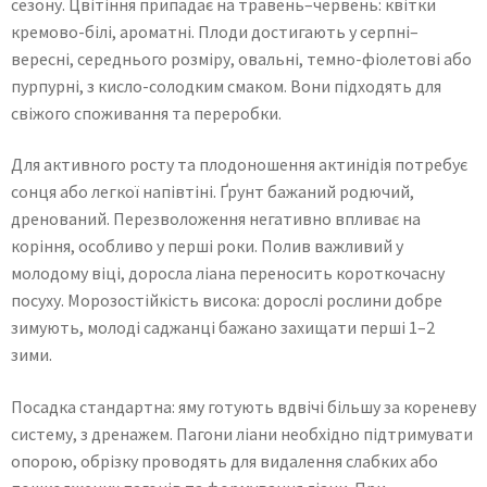
сезону. Цвітіння припадає на травень–червень: квітки
кремово-білі, ароматні. Плоди достигають у серпні–
вересні, середнього розміру, овальні, темно-фіолетові або
пурпурні, з кисло-солодким смаком. Вони підходять для
свіжого споживання та переробки.
Для активного росту та плодоношення актинідія потребує
сонця або легкої напівтіні. Ґрунт бажаний родючий,
дренований. Перезволоження негативно впливає на
коріння, особливо у перші роки. Полив важливий у
молодому віці, доросла ліана переносить короткочасну
посуху. Морозостійкість висока: дорослі рослини добре
зимують, молоді саджанці бажано захищати перші 1–2
зими.
Посадка стандартна: яму готують вдвічі більшу за кореневу
систему, з дренажем. Пагони ліани необхідно підтримувати
опорою, обрізку проводять для видалення слабких або