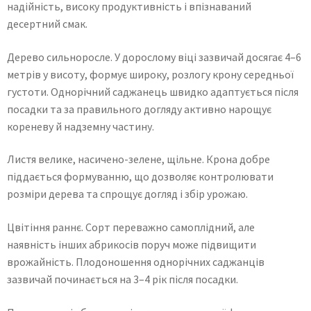
надійність, високу продуктивність і впізнаваний
десертний смак.
Дерево сильноросле. У дорослому віці зазвичай досягає 4–6
метрів у висоту, формує широку, розлогу крону середньої
густоти. Однорічний саджанець швидко адаптується після
посадки та за правильного догляду активно нарощує
кореневу й надземну частину.
Листя велике, насичено-зелене, щільне. Крона добре
піддається формуванню, що дозволяє контролювати
розміри дерева та спрощує догляд і збір урожаю.
Цвітіння раннє. Сорт переважно самоплідний, але
наявність інших абрикосів поруч може підвищити
врожайність. Плодоношення однорічних саджанців
зазвичай починається на 3–4 рік після посадки.