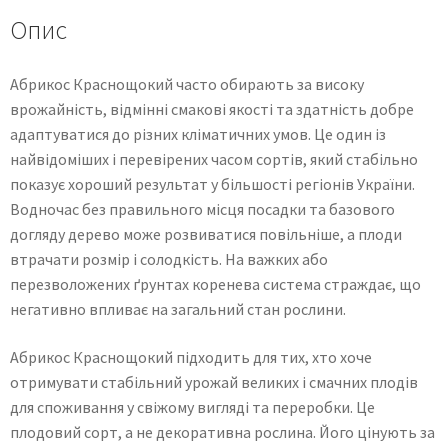
Опис
Абрикос Краснощокий часто обирають за високу
врожайність, відмінні смакові якості та здатність добре
адаптуватися до різних кліматичних умов. Це один із
найвідоміших і перевірених часом сортів, який стабільно
показує хороший результат у більшості регіонів України.
Водночас без правильного місця посадки та базового
догляду дерево може розвиватися повільніше, а плоди
втрачати розмір і солодкість. На важких або
перезволожених ґрунтах коренева система страждає, що
негативно впливає на загальний стан рослини.
Абрикос Краснощокий підходить для тих, хто хоче
отримувати стабільний урожай великих і смачних плодів
для споживання у свіжому вигляді та переробки. Це
плодовий сорт, а не декоративна рослина. Його цінують за