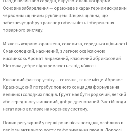
Плоди великі або середні, округло-овальної форми.
Основне забарвлення — оранжеве з характерним яскравим
червоним «щічним» рум’янцем. Шкірка щільна, що
забезпечує добру транспортабельність і збереження
товарного вигляду.
М’якоть яскраво-оранжева, соковита, середньої щільності.
Смак солодкий, насичений, з легкою освіжаючою
кислинкою. Аромат виражений, класичний абрикосовий.
Кісточка добре відокремлюється від м’якоті.
Ключовий фактор успіху — сонячне, тепле місце. Абрикос
Краснощокий потребує повного сонця для формування
великих і солодких плодів. Ґрунт має бути родючий, легкий
або середньосуглинковий, добре дренований. Застій води
негативно впливає на кореневу систему.
Полив регулярний у перші роки після посадки, особливо в
періоди активного росту та формування плодів. Дорослі