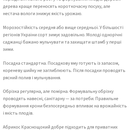
дерева краще переносять короткочасну посуху, але
нестача вологи знижує якість урожаю.
Морозостійкість середня або вище середньої. У більшості
регіонів України сорт зимує задовільно. Молоді однорічні
саджанці бажано мульчувати та захищати штамб у перші
зими.
Посадка стандартна. Посадкову яму готують із запасом,
кореневу шийку не заглиблюють. Після посадки проводять
рясний полив і мульчування.
Обрізка регулярна, але помірна. Формувальну обрізку
проводять навесні, санітарну — за потреби. Правильне
формування крони безпосередньо впливає на врожайність
і якість плодів.
Абрикос Краснощокий добре підходить для приватних