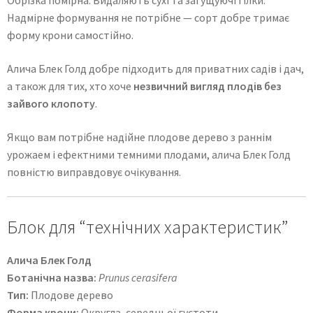
Обрізка помірна. Видаляють сухі та загущуючі гілки.
Надмірне формування не потрібне — сорт добре тримає
форму крони самостійно.
Алича Блек Голд добре підходить для приватних садів і дач,
а також для тих, хто хоче
незвичний вигляд плодів без
зайвого клопоту
.
Якщо вам потрібне надійне плодове дерево з раннім
урожаем і ефектними темними плодами, алича Блек Голд
повністю виправдовує очікування.
Блок для “технічних характеристик”
Алича Блек Голд
Ботанічна назва:
Prunus cerasifera
Тип:
Плодове дерево
Форма крони:
Округла, середньої густоти