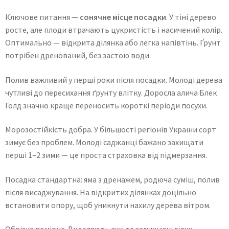
Ключове питання —
сонячне місце посадки
. У тіні дерево
росте, але плоди втрачають цукристість і насичений колір.
Оптимально — відкрита ділянка або легка напівтінь. Ґрунт
потрібен дренований, без застою води.
Полив важливий у перші роки після посадки. Молоді дерева
чутливі до пересихання ґрунту влітку. Доросла алича Блек
Голд значно краще переносить короткі періоди посухи.
Морозостійкість добра. У більшості регіонів України сорт
зимує без проблем. Молоді саджанці бажано захищати
перші 1–2 зими — це проста страховка від підмерзання.
Посадка стандартна: яма з дренажем, родюча суміш, полив
після висаджування. На відкритих ділянках доцільно
встановити опору, щоб уникнути нахилу дерева вітром.