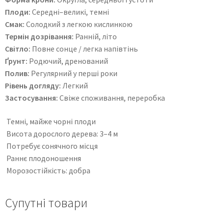
Плоди:
Середні–великі, темні
Смак:
Солодкий з легкою кислинкою
Термін дозрівання:
Ранній, літо
Світло:
Повне сонце / легка напівтінь
Ґрунт:
Родючий, дренований
Полив:
Регулярний у перші роки
Рівень догляду:
Легкий
Застосування:
Свіже споживання, переробка
Темні, майже чорні плоди
Висота дорослого дерева: 3–4 м
Потребує сонячного місця
Раннє плодоношення
Морозостійкість: добра
Супутні товари