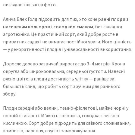
виглядає так, як на фото.
Алича Блек Голд підходить для тих, хто хоче
ранні плоди з
насиченим кольором і солодким смаком
, без складної
агротехніки. Це практичний сорт, який добре росте в
приватних садах і не вимагає постійної уваги. Його цінність
— у декоративності плодів і універсальності використання.
Доросле дерево зазвичай виростає до 3–4 метрів. Крона
округла або широкоовальна, середньої густоти. Навесні
рясно цвіте, а плоди достигають улітку — раніше за
більшість слив, що робить сорт зручним для раннього
збору.
Плоди середні або великі, темно-фіолетові, майже чорні у
повній стиглості. М’якоть соковита, солодка з легкою
кислинкою. Сорт добре підходить для свіжого споживання,
компотів, варення, соусів і заморожування.