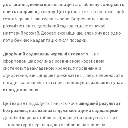
достигання, великі щільні плоди та стабільну солодкість
навіть наприкінці сезону
. Це сорт для тих, хто не хоче, щоб
сезон черешні закінчувався рано. Водночас важливо
розуміти: навіть дворічний саджанець не означає
миттєвий урожай. Дерево вже міцніше, але йому все одно
потрібен час на адаптацію після посадки.
Дворічний саджанець черешні Стоккато
— це
сформованіша рослина з розвиненою кореневою
системою та закладеною кроною. У порівнянні з
однорічним, він швидше приживається, легше переносить
погодні коливання та за сприятливих умов
раніше вступає
в плодоношення
.
Цей варіант підходить тим, хто хоче
швидший результат
без ризиків, пов’язаних із дуже молодими саджанцями
.
Дворічні дерева стабільніші, краще витримують вітер і
температурні перепади, що особливо важливо на