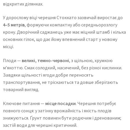
відкритих ділянках.
У дорослому віці черешня Стоккато зазвичай виростає до
4–5 метрів
, формуючи компактну або середньорозлогу
крону. Дворічний саджанець уже має міцний штамб і кілька
основних гілок, що дає йому впевнений старт у новому
місці.
Плоди —
великі, темно-червоні
, з щільною, хрумкою
м’якоттю. Смак солодкий, насичений, без різкої кислинки.
Завдяки щільності ягоди добре переносять
транспортування, не тріскаються та довше зберігають
товарний вигляд.
Ключове питання —
місце посадки
. Черешня потребує
повного сонця: у затінку врожайність і якість плодів
знижуються. Ґрунт повинен бути родючим і дренованим;
застій води для черешні критичний.