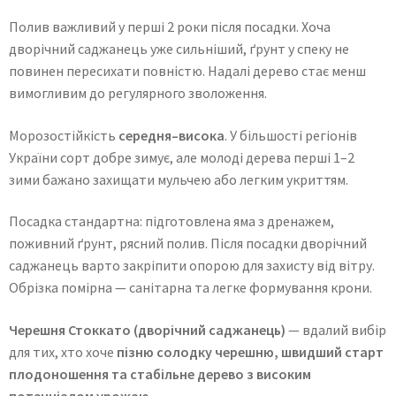
Полив важливий у перші 2 роки після посадки. Хоча
дворічний саджанець уже сильніший, ґрунт у спеку не
повинен пересихати повністю. Надалі дерево стає менш
вимогливим до регулярного зволоження.
Морозостійкість
середня–висока
. У більшості регіонів
України сорт добре зимує, але молоді дерева перші 1–2
зими бажано захищати мульчею або легким укриттям.
Посадка стандартна: підготовлена яма з дренажем,
поживний ґрунт, рясний полив. Після посадки дворічний
саджанець варто закріпити опорою для захисту від вітру.
Обрізка помірна — санітарна та легке формування крони.
Черешня Стоккато (дворічний саджанець)
— вдалий вибір
для тих, хто хоче
пізню солодку черешню, швидший старт
плодоношення та стабільне дерево з високим