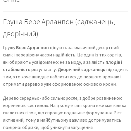
Груша Бере Арданпон (саджанець,
дворічний)
Грушу
Бере Арданпон
цінують за класичний десертний
смак і перевірену часом надійність. Це один із тих сортів,
які обирають усвідомлено: не за моду, а за
якість плодів і
стабільність результату
.
Дворічний саджанець
підходить
тим, хто хоче швидше наблизитися до першого врожаю і
отримати дерево з уже сформованою основою крони.
Дерево середньо- або сильноросле, з добре розвиненою
кореневою системою. На цьому етапі крона вже має кілька
скелетних гілок, що спрощує подальше формування. Ріст
активний, тому в майбутньому важливо дотримуватись
помірної обрізки, щоб уникнути загущення.