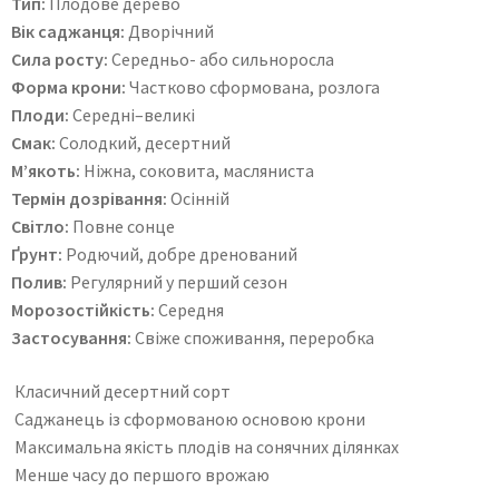
Тип:
Плодове дерево
Вік саджанця:
Дворічний
Сила росту:
Середньо- або сильноросла
Форма крони:
Частково сформована, розлога
Плоди:
Середні–великі
Смак:
Солодкий, десертний
М’якоть:
Ніжна, соковита, масляниста
Термін дозрівання:
Осінній
Світло:
Повне сонце
Ґрунт:
Родючий, добре дренований
Полив:
Регулярний у перший сезон
Морозостійкість:
Середня
Застосування:
Свіже споживання, переробка
Класичний десертний сорт
Саджанець із сформованою основою крони
Максимальна якість плодів на сонячних ділянках
Менше часу до першого врожаю