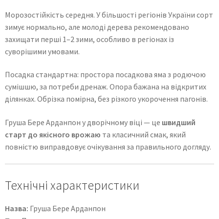
Морозостійкість середня. У більшості регіонів України сорт
зимує нормально, але молоді дерева рекомендовано
захищати перші 1–2 зими, особливо в регіонах із
суворішими умовами.
Посадка стандартна: простора посадкова яма з родючою
сумішшю, за потреби дренаж. Опора бажана на відкритих
ділянках. Обрізка помірна, без різкого укорочення пагонів.
Груша Бере Арданпон у дворічному віці — це
швидший
старт до якісного врожаю
та класичний смак, який
повністю виправдовує очікування за правильного догляду.
Технічні характеристики
Назва:
Груша Бере Арданпон