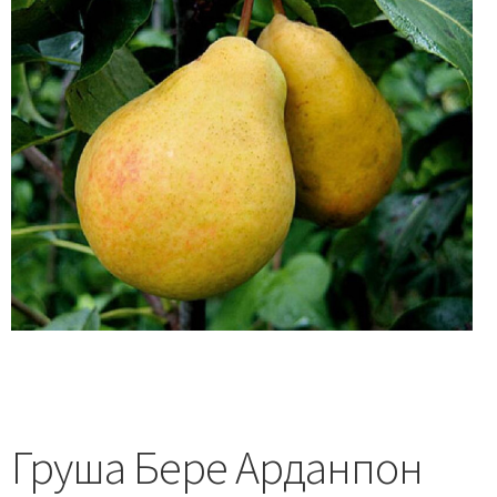
Груша Бере Арданпон