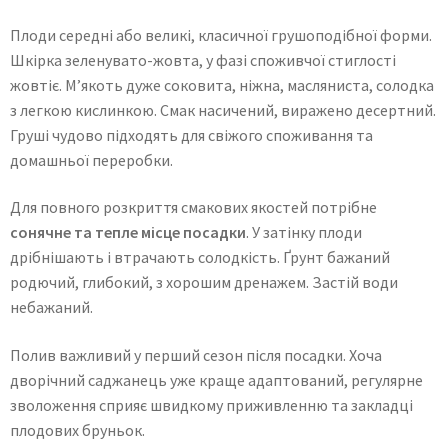
Плоди середні або великі, класичної грушоподібної форми.
Шкірка зеленувато-жовта, у фазі споживчої стиглості
жовтіє. М’якоть дуже соковита, ніжна, масляниста, солодка
з легкою кислинкою. Смак насичений, виражено десертний.
Груші чудово підходять для свіжого споживання та
домашньої переробки.
Для повного розкриття смакових якостей потрібне
сонячне та тепле місце посадки
. У затінку плоди
дрібнішають і втрачають солодкість. Ґрунт бажаний
родючий, глибокий, з хорошим дренажем. Застій води
небажаний.
Полив важливий у перший сезон після посадки. Хоча
дворічний саджанець уже краще адаптований, регулярне
зволоження сприяє швидкому приживленню та закладці
плодових бруньок.