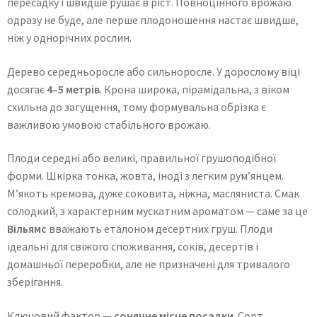
пересадку і швидше рушає в ріст. Повноцінного врожаю
одразу не буде, але перше плодоношення настає швидше,
ніж у однорічних рослин.
Дерево середньоросле або сильноросле. У дорослому віці
досягає
4–5 метрів
. Крона широка, пірамідальна, з віком
схильна до загущення, тому формувальна обрізка є
важливою умовою стабільного врожаю.
Плоди середні або великі, правильної грушоподібної
форми. Шкірка тонка, жовта, іноді з легким рум’янцем.
М’якоть кремова, дуже соковита, ніжна, масляниста. Смак
солодкий, з характерним мускатним ароматом — саме за це
Вільямс
вважають еталоном десертних груш. Плоди
ідеальні для свіжого споживання, соків, десертів і
домашньої переробки, але не призначені для тривалого
зберігання.
Ключовий фактор —
сонячне місце посадки
. Сорт