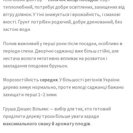
теплолюбний, потребує добре освітлених, захищених від
вітру ділянок. У тіні знижується і врожайність, і смакові
якості. Ґрунт потрібен родючий, добре дренований, без
застою води.
Полив важливий у перші роки після посадки, особливо в
періоди спеки. Дворічні саджанці вже більш стійкі, але
нестача вологи негативно впливає на розвиток і
закладання плодових бруньок.
Морозостійкість
середня
. У більшості регіонів України
дерево зимує нормально, проте молоді саджанці бажано
захищати перші 1–2 зими.
Груша Дюшес Вільямс — вибір для тих, хто готовий
приділити дереву трохи більше уваги заради
максимального смаку й аромату плодів
.