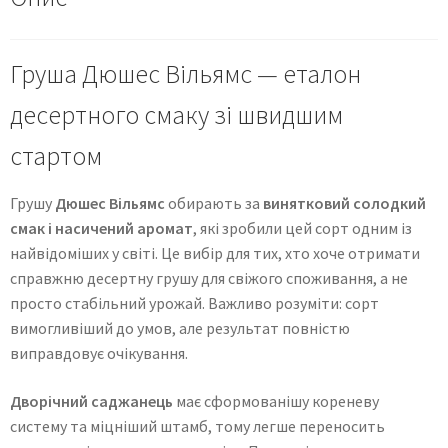
Груша Дюшес Вільямс — еталон
десертного смаку зі швидшим
стартом
Грушу
Дюшес Вільямс
обирають за
винятковий солодкий
смак і насичений аромат
, які зробили цей сорт одним із
найвідоміших у світі. Це вибір для тих, хто хоче отримати
справжню десертну грушу для свіжого споживання, а не
просто стабільний урожай. Важливо розуміти: сорт
вимогливіший до умов, але результат повністю
виправдовує очікування.
Дворічний саджанець
має сформованішу кореневу
систему та міцніший штамб, тому легше переносить