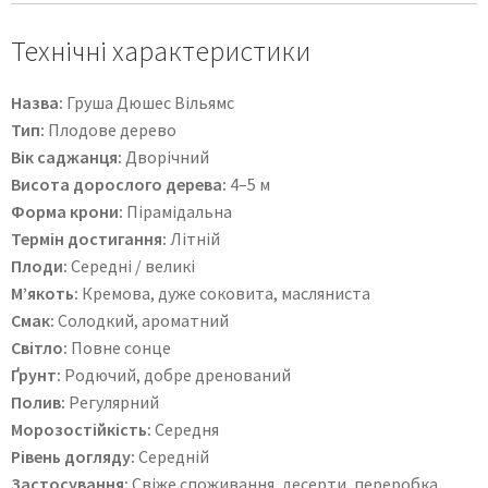
Технічні характеристики
Назва:
Груша Дюшес Вільямс
Тип:
Плодове дерево
Вік саджанця:
Дворічний
Висота дорослого дерева:
4–5 м
Форма крони:
Пірамідальна
Термін достигання:
Літній
Плоди:
Середні / великі
М’якоть:
Кремова, дуже соковита, масляниста
Смак:
Солодкий, ароматний
Світло:
Повне сонце
Ґрунт:
Родючий, добре дренований
Полив:
Регулярний
Морозостійкість:
Середня
Рівень догляду:
Середній
Застосування:
Свіже споживання, десерти, переробка