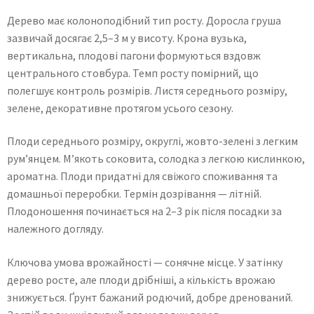
Дерево має колоноподібний тип росту. Доросла груша
зазвичай досягає 2,5–3 м у висоту. Крона вузька,
вертикальна, плодові пагони формуються вздовж
центрального стовбура. Темп росту помірний, що
полегшує контроль розмірів. Листя середнього розміру,
зелене, декоративне протягом усього сезону.
Плоди середнього розміру, округлі, жовто-зелені з легким
рум’янцем. М’якоть соковита, солодка з легкою кислинкою,
ароматна. Плоди придатні для свіжого споживання та
домашньої переробки. Термін дозрівання — літній.
Плодоношення починається на 2–3 рік після посадки за
належного догляду.
Ключова умова врожайності — сонячне місце. У затінку
дерево росте, але плоди дрібніші, а кількість врожаю
знижується. Ґрунт бажаний родючий, добре дренований.