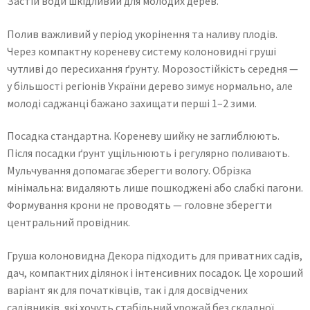
Застій води шкідливий для молодих дерев.
Полив важливий у період укорінення та наливу плодів.
Через компактну кореневу систему колоновидні груші
чутливі до пересихання ґрунту. Морозостійкість середня —
у більшості регіонів України дерево зимує нормально, але
молоді саджанці бажано захищати перші 1–2 зими.
Посадка стандартна. Кореневу шийку не заглиблюють.
Після посадки ґрунт ущільнюють і регулярно поливають.
Мульчування допомагає зберегти вологу. Обрізка
мінімальна: видаляють лише пошкоджені або слабкі пагони.
Формування крони не проводять — головне зберегти
центральний провідник.
Груша колоновидна Декора підходить для приватних садів,
дач, компактних ділянок і інтенсивних посадок. Це хороший
варіант як для початківців, так і для досвідчених
садівників, які хочуть стабільний урожай без складної