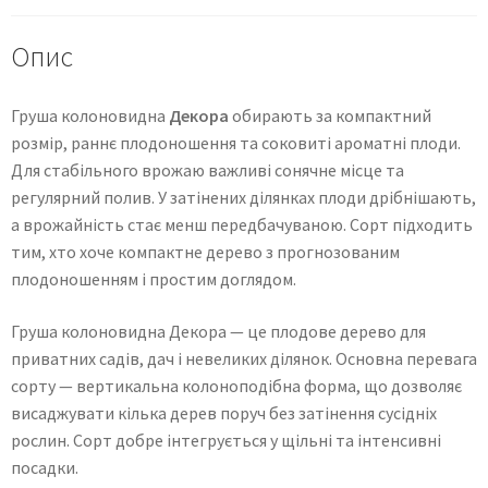
Опис
Груша колоновидна
Декора
обирають за компактний
розмір, раннє плодоношення та соковиті ароматні плоди.
Для стабільного врожаю важливі сонячне місце та
регулярний полив. У затінених ділянках плоди дрібнішають,
а врожайність стає менш передбачуваною. Сорт підходить
тим, хто хоче компактне дерево з прогнозованим
плодоношенням і простим доглядом.
Груша колоновидна Декора — це плодове дерево для
приватних садів, дач і невеликих ділянок. Основна перевага
сорту — вертикальна колоноподібна форма, що дозволяє
висаджувати кілька дерев поруч без затінення сусідніх
рослин. Сорт добре інтегрується у щільні та інтенсивні
посадки.