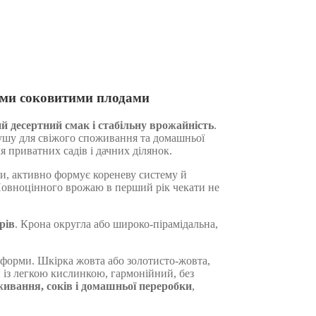
кими соковитими плодами
й десертний смак і стабільну врожайність
.
рушу для свіжого споживання та домашньої
я приватних садів і дачних ділянок.
и, активно формує кореневу систему й
Повноцінного врожаю в перший рік чекати не
рів
. Крона округла або широко-пірамідальна,
 форми. Шкірка жовта або золотисто-жовта,
 із легкою кислинкою, гармонійний, без
живання, соків і домашньої переробки
,