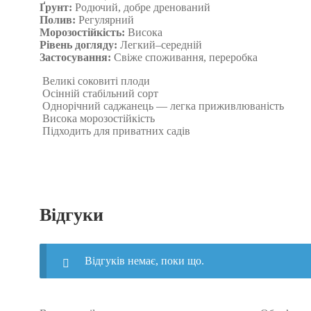
Ґрунт:
Родючий, добре дренований
Полив:
Регулярний
Морозостійкість:
Висока
Рівень догляду:
Легкий–середній
Застосування:
Свіже споживання, переробка
Великі соковиті плоди
Осінній стабільний сорт
Однорічний саджанець — легка приживлюваність
Висока морозостійкість
Підходить для приватних садів
Відгуки
Відгуків немає, поки що.