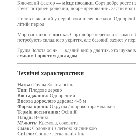
Ключовий фактор —
місце посадки
. Сорт добре росте н
Ґрунт потрібен родючий, добре дренований. Застій води
Полив важливий у перші роки після посадки. Однорічні 
літній період.
Морозостійкість
висока
. Сорт добре переносить зими в 
потребують складного укриття, але базовий захист у пе
Груша Золота осінь — вдалий вибір для тих, хто шукає
в
смаком і простим доглядом
.
Технічні характеристики
Назва:
Груша Золота осінь
Тип:
Плодове дерево
Вік саджанця:
Однорічний
Висота дорослого дерева:
4–5 м
Форма крони:
Округла / широко-пірамідальна
Термін достигання:
Осінній
Плоди:
Великі
М’якоть:
Кремова, соковита
Смак:
Солодкий з легкою кислинкою
Світло:
Сонце / легка напівтінь