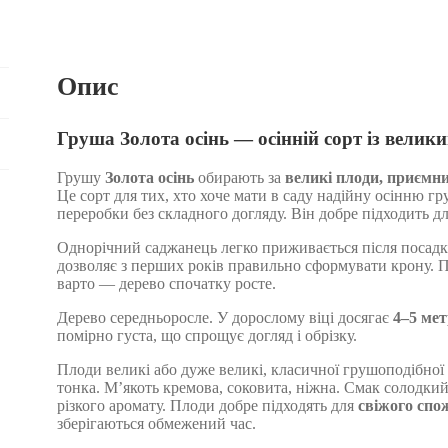
Опис
Груша Золота осінь — осінній сорт із вели
Грушу
Золота осінь
обирають за
великі плоди, приємни
Це сорт для тих, хто хоче мати в саду надійну осінню г
переробки без складного догляду. Він добре підходить дл
Однорічний саджанець легко приживається після посадк
дозволяє з перших років правильно сформувати крону. 
варто — дерево спочатку росте.
Дерево середньоросле. У дорослому віці досягає
4–5 мет
помірно густа, що спрощує догляд і обрізку.
Плоди великі або дуже великі, класичної грушоподібної
тонка. М’якоть кремова, соковита, ніжна. Смак солодкий
різкого аромату. Плоди добре підходять для
свіжого спо
зберігаються обмежений час.