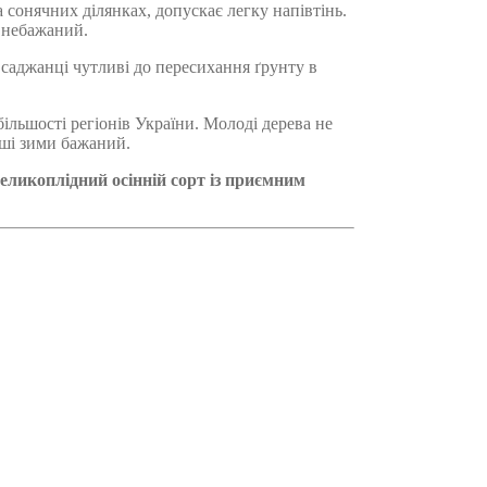
а сонячних ділянках, допускає легку напівтінь.
 небажаний.
саджанці чутливі до пересихання ґрунту в
більшості регіонів України. Молоді дерева не
рші зими бажаний.
еликоплідний осінній сорт із приємним