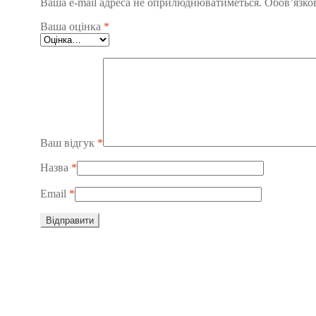
Ваша e-mail адреса не оприлюднюватиметься.
Обов’язко
Ваша оцінка
*
Ваш відгук
*
Назва
*
Email
*