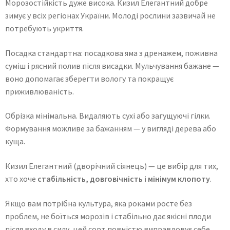
Морозостійкість дуже висока. Кизил Елегантний добре
зимує у всіх регіонах України. Молоді рослини зазвичай не
потребують укриття.
Посадка стандартна: посадкова яма з дренажем, поживна
суміш і рясний полив після висадки. Мульчування бажане —
воно допомагає зберегти вологу та покращує
приживлюваність.
Обрізка мінімальна. Видаляють сухі або загущуючі гілки.
Формування можливе за бажанням — у вигляді дерева або
куща.
Кизил Елегантний (дворічний сіянець) — це вибір для тих,
хто хоче
стабільність, довговічність і мінімум клопоту
.
Якщо вам потрібна культура, яка роками росте без
проблем, не боїться морозів і стабільно дає якісні плоди
після входу в силу, цей сорт повністю виправдовує себе.