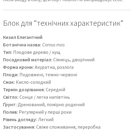
Блок для “технічних характеристик”
Кизил Елегантний
Ботанічна назва:
Cornus mas
Тип:
Плодове дерево / кущ
Посадковий матеріал:
Сіянець, дворічний
Форма крони:
Акуратна, розлога
Плоди:
Подовжені, темно-червоні
Смак:
Кисло-солодкий
Термін дозрівання:
Середній
Світло:
Сонце / легка напівтінь
Ґрунт:
Дренований, помірно родючий
Полив:
Регулярний у перші роки
Рівень догляду:
Легкий
Застосування:
Свіже споживання, переробка