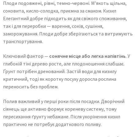
Плоди подовжені, рівні, темно-червоні. М’якоть щільна,
соковита, кисло-солодка, приємна за смаком. Кизил
Елегантний добре підходить як для свіжого споживання,
так і для переробки — варення, соків, сушіння,
заморожування. Плоди добре зберігаються та витримують
транспортування.
Ключовий фактор —
сонячне місце або легка напівтінь
. У
глибокій тіні дерево росте, але плодоношення слабшає.
Ґрунт потрібен дренований. Застій води для кизилу
критичний, тоді як коротку посуху доросла рослина
переносить без проблем.
Полив важливий у перші роки після посадки. Дворічний
сіянець ще активно формує кореневу систему, тому
пересихання ґрунту небажане. Після укорінення кизил
практично не потребує додаткового поливу.