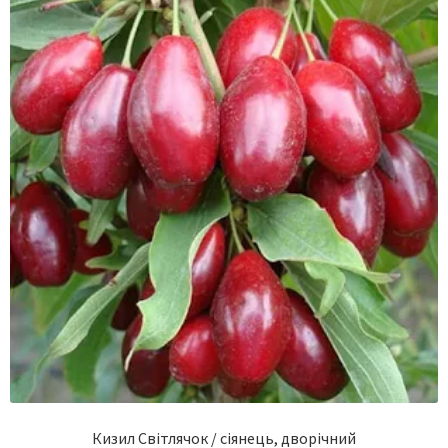
Кизил Світлячок / сіянець, дворічний