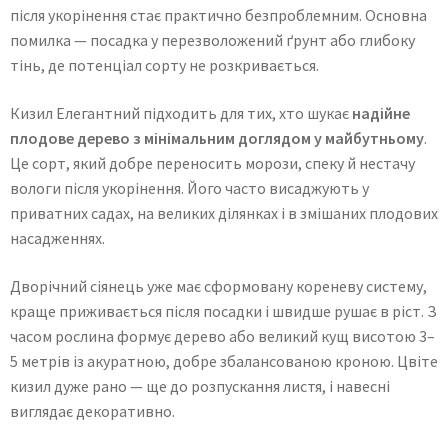
після укорінення стає практично безпроблемним. Основна
помилка — посадка у перезволожений ґрунт або глибоку
тінь, де потенціал сорту не розкривається.
Кизил Елегантний підходить для тих, хто шукає
надійне
плодове дерево з мінімальним доглядом у майбутньому
.
Це сорт, який добре переносить морози, спеку й нестачу
вологи після укорінення. Його часто висаджують у
приватних садах, на великих ділянках і в змішаних плодових
насадженнях.
Дворічний сіянець уже має сформовану кореневу систему,
краще приживається після посадки і швидше рушає в ріст. З
часом рослина формує дерево або великий кущ висотою 3–
5 метрів із акуратною, добре збалансованою кроною. Цвіте
кизил дуже рано — ще до розпускання листя, і навесні
виглядає декоративно.