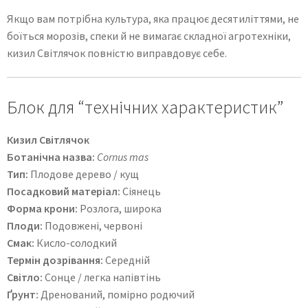
Якщо вам потрібна культура, яка працює десятиліттями, не
боїться морозів, спеки й не вимагає складної агротехніки,
кизил Світлячок повністю виправдовує себе.
Блок для “технічних характеристик”
Кизил Світлячок
Ботанічна назва:
Cornus mas
Тип:
Плодове дерево / кущ
Посадковий матеріал:
Сіянець
Форма крони:
Розлога, широка
Плоди:
Подовжені, червоні
Смак:
Кисло-солодкий
Термін дозрівання:
Середній
Світло:
Сонце / легка напівтінь
Ґрунт:
Дренований, помірно родючий