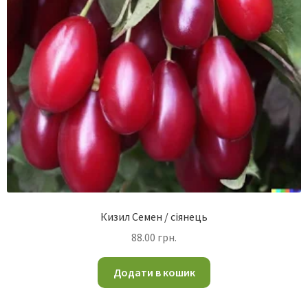
Кизил Семен / сіянець
88.00
грн.
Додати в кошик