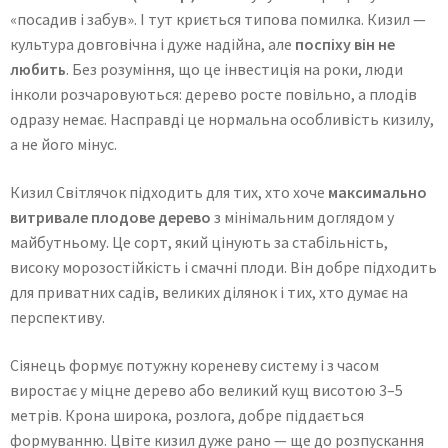
«посадив і забув». І тут криється типова помилка. Кизил —
культура довговічна і дуже надійна, але
поспіху він не
любить
. Без розуміння, що це інвестиція на роки, люди
інколи розчаровуються: дерево росте повільно, а плодів
одразу немає. Насправді це нормальна особливість кизилу,
а не його мінус.
Кизил Світлячок підходить для тих, хто хоче
максимально
витривале плодове дерево
з мінімальним доглядом у
майбутньому. Це сорт, який цінують за стабільність,
високу морозостійкість і смачні плоди. Він добре підходить
для приватних садів, великих ділянок і тих, хто думає на
перспективу.
Сіянець формує потужну кореневу систему і з часом
виростає у міцне дерево або великий кущ висотою 3–5
метрів. Крона широка, розлога, добре піддається
формуванню. Цвіте кизил дуже рано — ще до розпускання