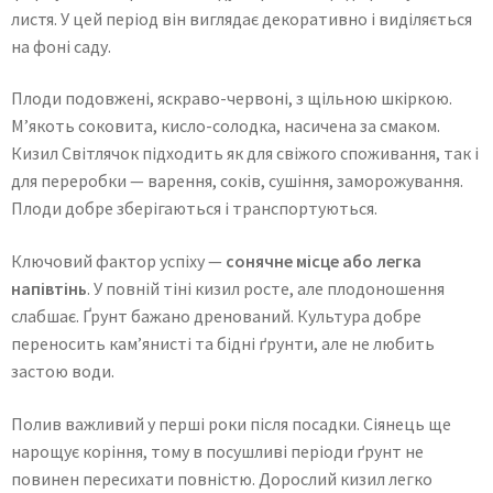
листя. У цей період він виглядає декоративно і виділяється
на фоні саду.
Плоди подовжені, яскраво-червоні, з щільною шкіркою.
М’якоть соковита, кисло-солодка, насичена за смаком.
Кизил Світлячок підходить як для свіжого споживання, так і
для переробки — варення, соків, сушіння, заморожування.
Плоди добре зберігаються і транспортуються.
Ключовий фактор успіху —
сонячне місце або легка
напівтінь
. У повній тіні кизил росте, але плодоношення
слабшає. Ґрунт бажано дренований. Культура добре
переносить кам’янисті та бідні ґрунти, але не любить
застою води.
Полив важливий у перші роки після посадки. Сіянець ще
нарощує коріння, тому в посушливі періоди ґрунт не
повинен пересихати повністю. Дорослий кизил легко