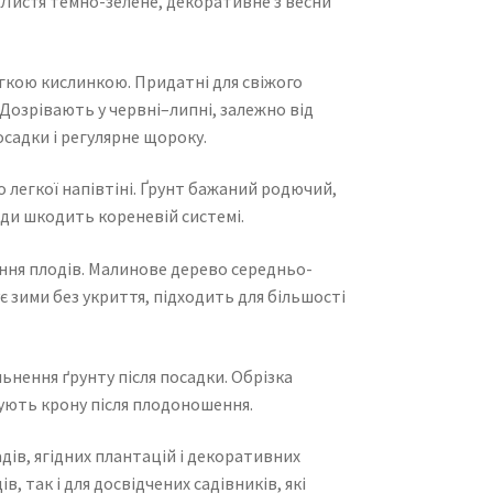
 Листя темно-зелене, декоративне з весни
легкою кислинкою. Придатні для свіжого
 Дозрівають у червні–липні, залежно від
осадки і регулярне щороку.
 легкої напівтіні. Ґрунт бажаний родючий,
ди шкодить кореневій системі.
ння плодів. Малинове дерево середньо-
 зими без укриття, підходить для більшості
льнення ґрунту після посадки. Обрізка
мують крону після плодоношення.
ів, ягідних плантацій і декоративних
, так і для досвідчених садівників, які