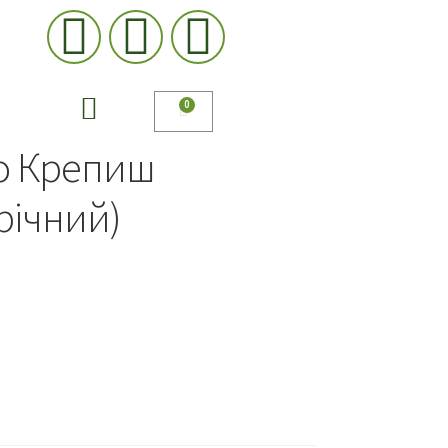
о Крепиш
річний)