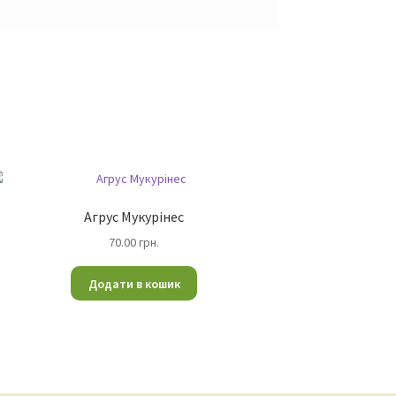
Агрус Мукурінес
70.00
грн.
Додати в кошик