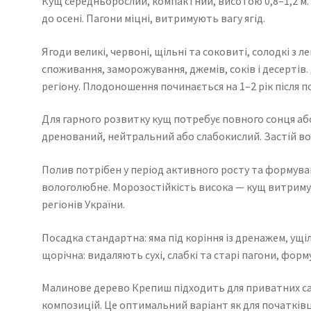
Кущ середньорослий, компактний, висотою 0,8–1,2 м.
до осені. Пагони міцні, витримують вагу ягід.
Ягоди великі, червоні, щільні та соковиті, солодкі з 
споживання, заморожування, джемів, соків і десертів.
регіону. Плодоношення починається на 1–2 рік після п
Для гарного розвитку кущ потребує повного сонця або
дренований, нейтральний або слабокислий. Застій во
Полив потрібен у період активного росту та формува
вологолюбне. Морозостійкість висока — кущ витримує
регіонів України.
Посадка стандартна: яма під коріння із дренажем, ущі
щорічна: видаляють сухі, слабкі та старі пагони, фор
Малинове дерево Крепиш підходить для приватних сад
композицій. Це оптимальний варіант як для початківців