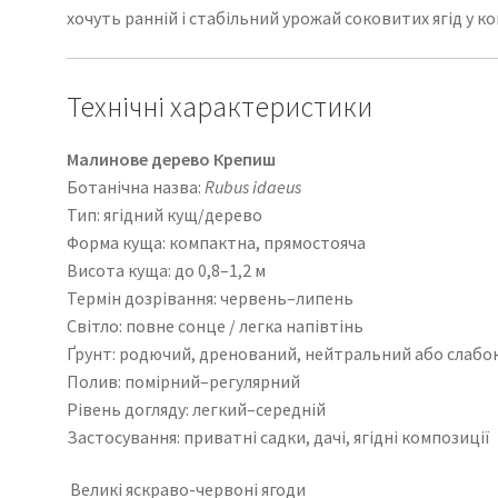
хочуть ранній і стабільний урожай соковитих ягід у 
Технічні характеристики
Малинове дерево Крепиш
Ботанічна назва:
Rubus idaeus
Тип: ягідний кущ/дерево
Форма куща: компактна, прямостояча
Висота куща: до 0,8–1,2 м
Термін дозрівання: червень–липень
Світло: повне сонце / легка напівтінь
Ґрунт: родючий, дренований, нейтральний або слабо
Полив: помірний–регулярний
Рівень догляду: легкий–середній
Застосування: приватні садки, дачі, ягідні композиції
Великі яскраво-червоні ягоди