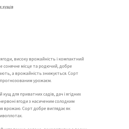
х кущів
і ягоди, високу врожайність і компактний
е сонячне місце та родючий, добре
шають, а врожайність знижується. Сорт
з прогнозованим урожаєм.
ущ для приватних садів, дач і ягідних
 червоні ягоди з насиченим солодким
я врожаю. Сорт добре виглядає як
живоплотах.