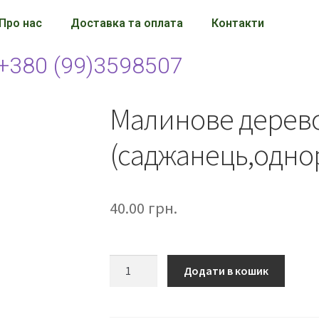
Про нас
Доставка та оплата
Контакти
+380 (99)3598507
Малинове дерев
(саджанець,одно
40.00
грн.
Додати в кошик