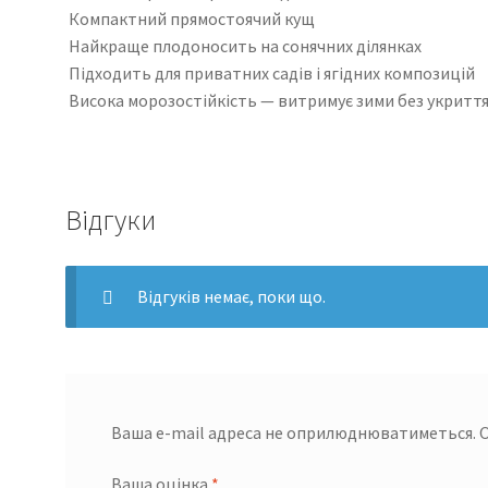
Компактний прямостоячий кущ
Найкраще плодоносить на сонячних ділянках
Підходить для приватних садів і ягідних композицій
Висока морозостійкість — витримує зими без укритт
Відгуки
Відгуків немає, поки що.
Ваша e-mail адреса не оприлюднюватиметься.
О
Ваша оцінка
*