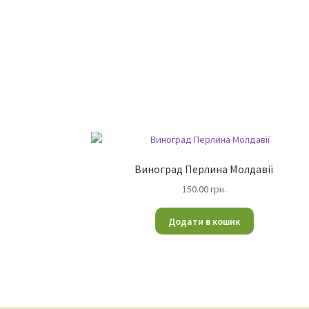
Виноград Перлина Молдавії
150.00
грн.
Додати в кошик