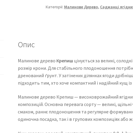
Категорії:
Малинове Дерево
,
Саджанці ягідни
Опис
Малинове дерево
Крепиш
цінується за великі, солодк
розмір крони. Для стабільного плодоношення потрібн
дренований ґрунт. У затінених ділянках ягоди дрібні
підходить тим, хто хоче компактний і надійний кущ і
Малинове дерево Крепиш — високоврожайний ягідний к
композицій. Основна перевага сорту — великі, щільні
смаком, раннє плодоношення та регулярне формуванн
одиночна посадка, так і в групових композиціях або 