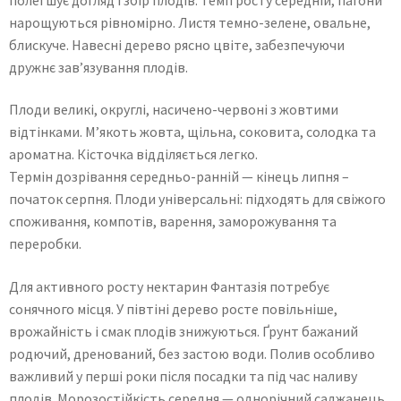
нарощуються рівномірно. Листя темно-зелене, овальне,
блискуче. Навесні дерево рясно цвіте, забезпечуючи
дружнє зав’язування плодів.
Плоди великі, округлі, насичено-червоні з жовтими
відтінками. М’якоть жовта, щільна, соковита, солодка та
ароматна. Кісточка відділяється легко.
Термін дозрівання середньо-ранній — кінець липня –
початок серпня. Плоди універсальні: підходять для свіжого
споживання, компотів, варення, заморожування та
переробки.
Для активного росту нектарин Фантазія потребує
сонячного місця. У півтіні дерево росте повільніше,
врожайність і смак плодів знижуються. Ґрунт бажаний
родючий, дренований, без застою води. Полив особливо
важливий у перші роки після посадки та під час наливу
плодів. Морозостійкість середня — однорічний саджанець