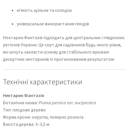
м’якоть щільна та солодка
універсальне використання плодів
Нектарин Фантазія підходить для центральних і південних
регіонів України. Це сорт для садівників будь-якого рівня,
які хочуть закласти основу для стабільного врожаю
десертних нектаринів із прогнозованим результатом.
Технічні характеристики
Нектарин Фантазія
Ботанічна назва:
Prunus persica var. nucipersica
Тип: плодове дерево
Форма крони: округла, помірно розлога
Висота дерева: 3–3,5 м