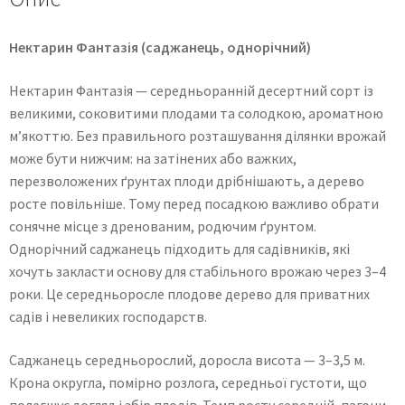
Нектарин Фантазія (саджанець, однорічний)
Нектарин Фантазія — середньоранній десертний сорт із
великими, соковитими плодами та солодкою, ароматною
м’якоттю. Без правильного розташування ділянки врожай
може бути нижчим: на затінених або важких,
перезволожених ґрунтах плоди дрібнішають, а дерево
росте повільніше. Тому перед посадкою важливо обрати
сонячне місце з дренованим, родючим ґрунтом.
Однорічний саджанець підходить для садівників, які
хочуть закласти основу для стабільного врожаю через 3–4
роки. Це середньоросле плодове дерево для приватних
садів і невеликих господарств.
Саджанець середньорослий, доросла висота — 3–3,5 м.
Крона округла, помірно розлога, середньої густоти, що
полегшує догляд і збір плодів. Темп росту середній, пагони