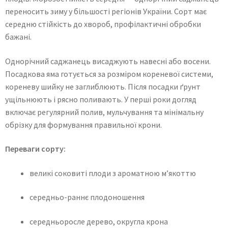
переносить зиму у більшості регіонів України. Сорт має
середню стійкість до хвороб, профілактичні обробки
бажані.
Однорічний саджанець висаджують навесні або восени.
Посадкова яма готується за розміром кореневої системи,
кореневу шийку не заглиблюють. Після посадки ґрунт
ущільнюють і рясно поливають. У перші роки догляд
включає регулярний полив, мульчування та мінімальну
обрізку для формування правильної крони.
Переваги сорту:
великі соковиті плоди з ароматною м’якоттю
середньо-раннє плодоношення
середньоросле дерево, округла крона