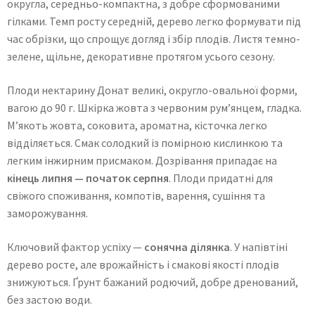
округла, середньо-компактна, з добре сформованими
гілками. Темп росту середній, дерево легко формувати під
час обрізки, що спрощує догляд і збір плодів. Листя темно-
зелене, щільне, декоративне протягом усього сезону.
Плоди нектарину Донат великі, округло-овальної форми,
вагою до 90 г. Шкірка жовта з червоним рум’янцем, гладка.
М’якоть жовта, соковита, ароматна, кісточка легко
відділяється. Смак солодкий із помірною кислинкою та
легким інжирним присмаком. Дозрівання припадає на
кінець липня — початок серпня
. Плоди придатні для
свіжого споживання, компотів, варення, сушіння та
заморожування.
Ключовий фактор успіху —
сонячна ділянка
. У напівтіні
дерево росте, але врожайність і смакові якості плодів
знижуються. Ґрунт бажаний родючий, добре дренований,
без застою води.