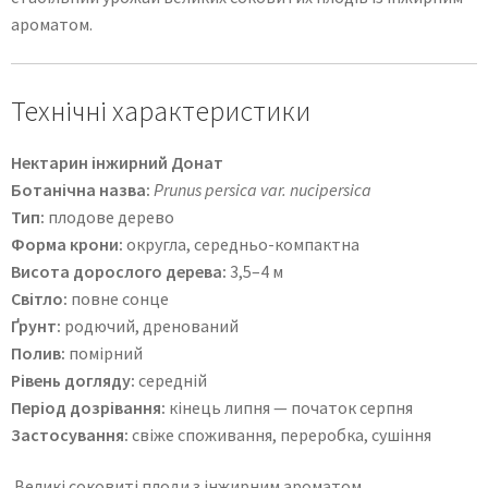
ароматом.
Технічні характеристики
Нектарин інжирний Донат
Ботанічна назва:
Prunus persica var. nucipersica
Тип:
плодове дерево
Форма крони:
округла, середньо-компактна
Висота дорослого дерева:
3,5–4 м
Світло:
повне сонце
Ґрунт:
родючий, дренований
Полив:
помірний
Рівень догляду:
середній
Період дозрівання:
кінець липня — початок серпня
Застосування:
свіже споживання, переробка, сушіння
Великі соковиті плоди з інжирним ароматом