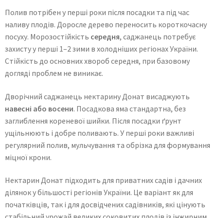
Полив потрібен у перші роки після посадки та під час
наливу плодів. Доросле дерево переносить короткочасну
посуху. Морозостійкість
середня
, саджанець потребує
захисту у перші 1–2 зими в холодніших регіонах України.
Стійкість до основних хвороб середня, при базовому
догляді проблем не виникає.
Дворічний саджанець нектарину Донат висаджують
навесні або восени
. Посадкова яма стандартна, без
заглиблення кореневої шийки. Після посадки ґрунт
ущільнюють і добре поливають. У перші роки важливі
регулярний полив, мульчування та обрізка для формування
міцної крони.
Нектарин Донат підходить для приватних садів і дачних
ділянок у більшості регіонів України. Це варіант як для
початківців, так і для досвідчених садівників, які цінують
стабільний урожай великих соковитих плодів із інжирним