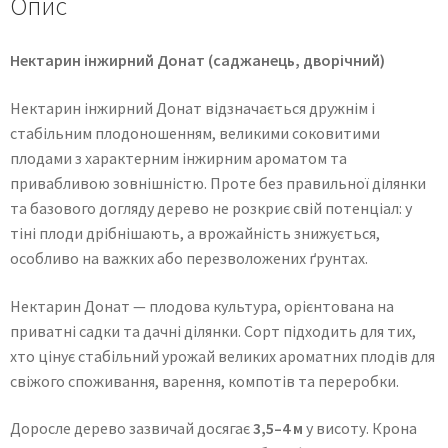
Опис
Нектарин інжирний Донат (саджанець, дворічний)
Нектарин інжирний Донат відзначається дружнім і
стабільним плодоношенням, великими соковитими
плодами з характерним інжирним ароматом та
привабливою зовнішністю. Проте без правильної ділянки
та базового догляду дерево не розкриє свій потенціал: у
тіні плоди дрібнішають, а врожайність знижується,
особливо на важких або перезволожених ґрунтах.
Нектарин Донат — плодова культура, орієнтована на
приватні садки та дачні ділянки. Сорт підходить для тих,
хто цінує стабільний урожай великих ароматних плодів для
свіжого споживання, варення, компотів та переробки.
Доросле дерево зазвичай досягає
3,5–4 м
у висоту. Крона