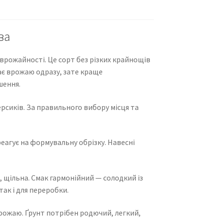
ва
врожайності. Це сорт без різких крайнощів
ає врожаю одразу, зате краще
шення.
ерсиків. За правильного вибору місця та
реагує на формувальну обрізку. Навесні
, щільна. Смак гармонійний — солодкий із
ак і для переробки.
 врожаю. Ґрунт потрібен родючий, легкий,