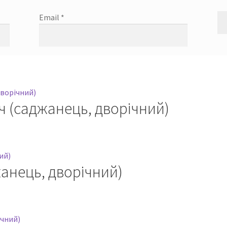
Email
*
ч (саджанець, дворічний)
жанець, дворічний)