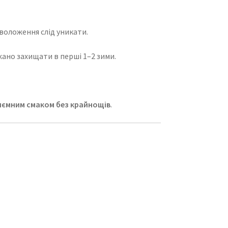
воложення слід уникати.
ажано захищати в перші 1–2 зими.
риємним смаком без крайнощів
.