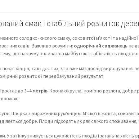
ваний смак і стабільний розвиток дере
ємного солодко-кислого смаку, соковитої м’якоті та надійної 
иватних садів. Важливо розуміти:
однорічний саджанець
не д
стему, що напряму впливає на майбутню стабільність плодоно
 початківців, так і для тих, хто вже має досвід вирощування п
омірний розвиток і передбачуваний результат.
иростає до
3–4 метрів
. Крона округла, помірно розлога, добре 
о врожаю.
углі. Шкірка з вираженим рум’янцем. М’якоть жовта, соковита
іляється добре. Плоди підходять як для свіжого споживання, т
ки
. У затінку знижується цукристість плодів і загальна якість