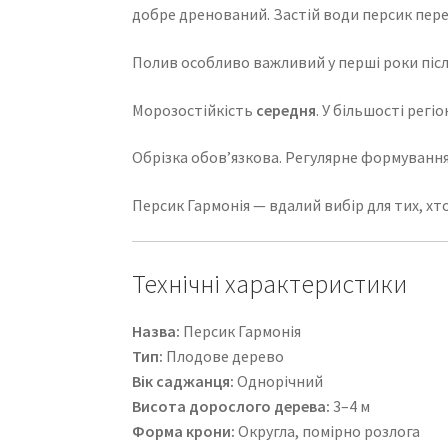
добре дренований. Застій води персик пер
Полив особливо важливий у перші роки післ
Морозостійкість
середня
. У більшості регі
Обрізка обов’язкова. Регулярне формування
Персик Гармонія — вдалий вибір для тих, хт
Технічні характеристики
Назва:
Персик Гармонія
Тип:
Плодове дерево
Вік саджанця:
Однорічний
Висота дорослого дерева:
3–4 м
Форма крони:
Округла, помірно розлога