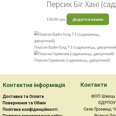
Персик Біг Хані (са
130.00
грн.
Додати в кошик
Персик Вайн Голд Т3 (саджанець, дворічний
Персик Гармонія (саджанець, дворічний)
Контакти
Контактна інформація
ФОП Швець Н
Доставка та Оплата
ЄДРПОУ 
Повернення та Обмін
Село Грозинці, 
Політика конфіденційності
Вулиця Ліс
Політика використання сайту