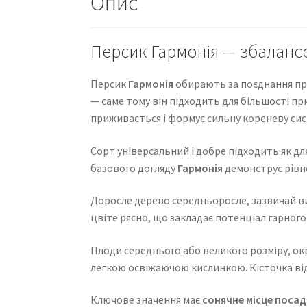
Опис
Персик Гармонія — збалансо
Персик
Гармонія
обирають за поєднання при
— саме тому він підходить для більшості пр
приживається і формує сильну кореневу си
Сорт універсальний і добре підходить як для
базового догляду
Гармонія
демонструє рівн
Доросле дерево середньоросле, зазвичай в
цвіте рясно, що закладає потенціал гарног
Плоди середнього або великого розміру, окр
легкою освіжаючою кислинкою. Кісточка відд
Ключове значення має
сонячне місце посад