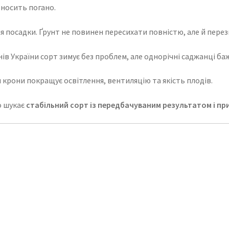
еносить погано.
я посадки. Ґрунт не повинен пересихати повністю, але й перез
онів України сорт зимує без проблем, але однорічні саджанці б
 крони покращує освітлення, вентиляцію та якість плодів.
о шукає
стабільний сорт із передбачуваним результатом і п