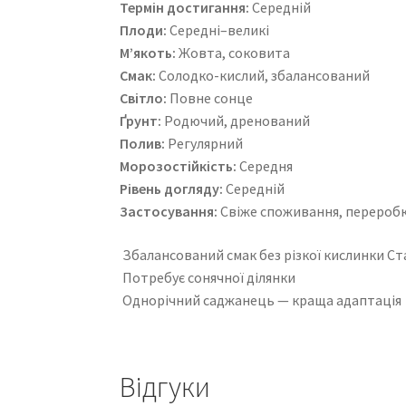
Термін достигання:
Середній
Плоди:
Середні–великі
М’якоть:
Жовта, соковита
Смак:
Солодко-кислий, збалансований
Світло:
Повне сонце
Ґрунт:
Родючий, дренований
Полив:
Регулярний
Морозостійкість:
Середня
Рівень догляду:
Середній
Застосування:
Свіже споживання, перероб
Збалансований смак без різкої кислинки Ст
Потребує сонячної ділянки
Однорічний саджанець — краща адаптація
Відгуки