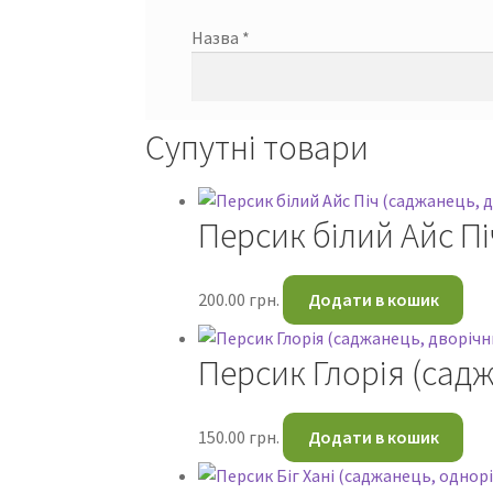
Назва
*
Супутні товари
Персик білий Айс Пі
200.00
грн.
Додати в кошик
Персик Глорія (сад
150.00
грн.
Додати в кошик