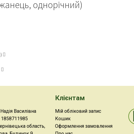
джанець, однорічний)
)
Клієнтам
адія Василівна
Мій обліковий запис
1858711985
Кошик
Чернівецька область,
Оформлення замовлення
ова, Будинок 9
Про нас