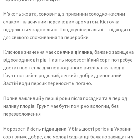
М’якоть жовта, соковита, з приємним солодко-кислим
смаком і класичним персиковим ароматом. Кісточка
відділяється задовільно. Плоди універсальні — підходять
для свіжого споживання та переробки.
Ключове значення має
сонячна ділянка
, бажано захищена
від холодних вітрів. Навіть морозостійкий сорт потребує
достатньо тепла для повноцінного визрівання плодів.
Ґрунт потрібен родючий, легкий і добре дренований.
Застій води персик переносить погано.
Полив важливий у перші роки після посадки та в період
наливу плодів. Ґрунт має бути помірно вологим, без
перезволоження.
Морозостійкість
підвищена
. У більшості регіонів України
сорт зимує добре, але молоді саджанці бажано захищати у