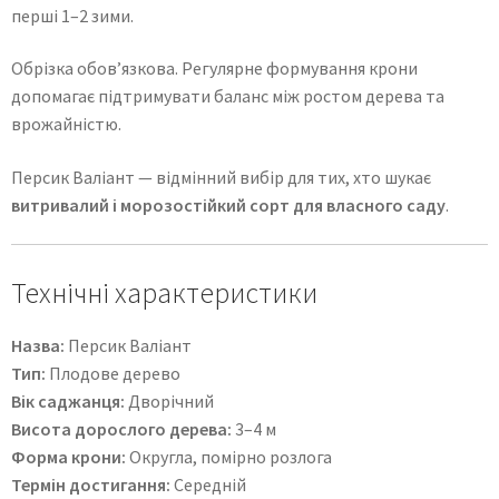
перші 1–2 зими.
Обрізка обов’язкова. Регулярне формування крони
допомагає підтримувати баланс між ростом дерева та
врожайністю.
Персик Валіант — відмінний вибір для тих, хто шукає
витривалий і морозостійкий сорт для власного саду
.
Технічні характеристики
Назва:
Персик Валіант
Тип:
Плодове дерево
Вік саджанця:
Дворічний
Висота дорослого дерева:
3–4 м
Форма крони:
Округла, помірно розлога
Термін достигання:
Середній