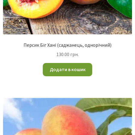
Персик Біг Хані (саджанець, однорічний)
130.00
грн.
Додати в кошик