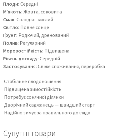
Плоди:
Середні
М’якоть:
Жовта, соковита
Смак:
Солодко-кислий
Світло:
Повне сонце
Ґрунт:
Родючий, дренований
Полив:
Регулярний
Морозостійкість:
Підвищена
Рівень догляду:
Середній
Застосування:
Свіже споживання, переробка
Стабільне плодоношення
Підвищена зимостійкість
Потребує сонячної ділянки
Дворічний саджанець — швидший старт
Надійно зимує за правильного догляду
Супутні товари