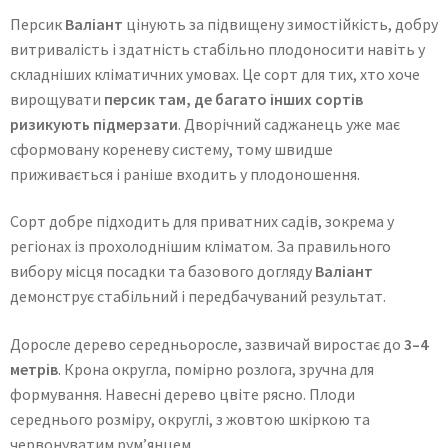
Персик
Валіант
цінують за підвищену зимостійкість, добру
витривалість і здатність стабільно плодоносити навіть у
складніших кліматичних умовах. Це сорт для тих, хто хоче
вирощувати
персик там, де багато інших сортів
ризикують підмерзати
. Дворічний саджанець уже має
сформовану кореневу систему, тому швидше
приживається і раніше входить у плодоношення.
Сорт добре підходить для приватних садів, зокрема у
регіонах із прохолоднішим кліматом. За правильного
вибору місця посадки та базового догляду
Валіант
демонструє стабільний і передбачуваний результат.
Доросле дерево середньоросле, зазвичай виростає до
3–4
метрів
. Крона округла, помірно розлога, зручна для
формування. Навесні дерево цвіте рясно. Плоди
середнього розміру, округлі, з жовтою шкіркою та
червонуватим рум’янцем.