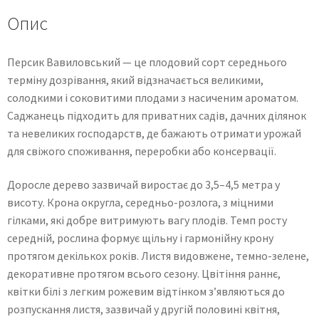
Опис
Персик Вавиловський — це плодовий сорт середнього
терміну дозрівання, який відзначається великими,
солодкими і соковитими плодами з насиченим ароматом.
Саджанець підходить для приватних садів, дачних ділянок
та невеликих господарств, де бажають отримати урожай
для свіжого споживання, переробки або консервації.
Доросле дерево зазвичай виростає до 3,5–4,5 метра у
висоту. Крона округла, середньо-розлога, з міцними
гілками, які добре витримують вагу плодів. Темп росту
середній, рослина формує щільну і гармонійну крону
протягом декількох років. Листя видовжене, темно-зелене,
декоративне протягом всього сезону. Цвітіння раннє,
квітки білі з легким рожевим відтінком з’являються до
розпускання листя, зазвичай у другій половині квітня,