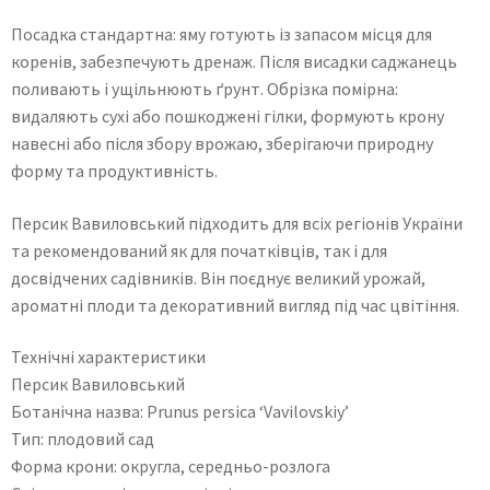
Посадка стандартна: яму готують із запасом місця для
коренів, забезпечують дренаж. Після висадки саджанець
поливають і ущільнюють ґрунт. Обрізка помірна:
видаляють сухі або пошкоджені гілки, формують крону
навесні або після збору врожаю, зберігаючи природну
форму та продуктивність.
Персик Вавиловський підходить для всіх регіонів України
та рекомендований як для початківців, так і для
досвідчених садівників. Він поєднує великий урожай,
ароматні плоди та декоративний вигляд під час цвітіння.
Технічні характеристики
Персик Вавиловський
Ботанічна назва: Prunus persica ‘Vavilovskiy’
Тип: плодовий сад
Форма крони: округла, середньо-розлога