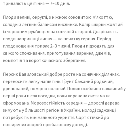
тривалість цвітіння — 7–10 днів.
Плоди великі, округлі, з ніжною соковитою м’якоттю,
солодкі з легким балансом кислинки. Колір шкірки жовтий
із червоним рум’янцем на сонячній стороні. Дозрівають
плоди наприкінці липня — на початку серпня. Період
плодоношення триває 2–3 тижні. Плоди підходять для
свіжого споживання, приготування варення, джемів,
компотів та короткочасного зберігання.
Персик Вавиловський добре росте на сонячних ділянках,
переносить легку напівтінь. Ґрунт бажаний родючий,
дренований, помірно вологий. Полив особливо важливий у
перші роки після посадки, поки коренева система не
сформована. Морозостійкість середня — дорослі дерева
зимують у більшості регіонів України, молоді саджанці
потребують мінімального укриття. Сорт стійкий до
поширених хвороб при базовому догляді.