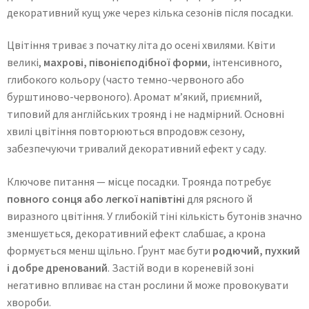
декоративний кущ уже через кілька сезонів після посадки.
Цвітіння триває з початку літа до осені хвилями. Квіти
великі,
махрові, півонієподібної форми
, інтенсивного,
глибокого кольору (часто темно-червоного або
бурштиново-червоного). Аромат м’який, приємний,
типовий для англійських троянд і не надмірний. Основні
хвилі цвітіння повторюються впродовж сезону,
забезпечуючи тривалий декоративний ефект у саду.
Ключове питання — місце посадки. Троянда потребує
повного сонця або легкої напівтіні
для рясного й
виразного цвітіння. У глибокій тіні кількість бутонів значно
зменшується, декоративний ефект слабшає, а крона
формується менш щільно. Ґрунт має бути
родючий, пухкий
і добре дренований
. Застій води в кореневій зоні
негативно впливає на стан рослини й може провокувати
хвороби.