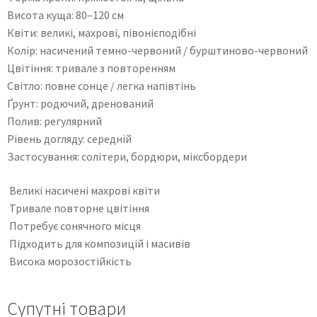
Висота куща: 80–120 см
Квіти: великі, махрові, півонієподібні
Колір: насичений темно-червоний / бурштиново-червоний
Цвітіння: тривале з повторенням
Світло: повне сонце / легка напівтінь
Ґрунт: родючий, дренований
Полив: регулярний
Рівень догляду: середній
Застосування: солітери, бордюри, міксбордери
Великі насичені махрові квіти
Тривале повторне цвітіння
Потребує сонячного місця
Підходить для композицій і масивів
Висока морозостійкість
Супутні товари