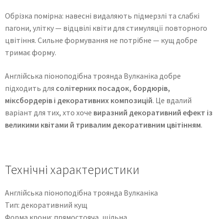
Обрізка помірна: навесні видаляють підмерзлі та слабкі
пагони, улітку — відцвілі квіти для стимуляції повторного
цвітіння. Сильне формування не потрібне — кущ добре
тримає форму.
Англійська піоноподібна троянда Вулканіка добре
підходить для
солітерних посадок, бордюрів,
міксбордерів і декоративних композицій
. Це вдалий
варіант для тих, хто хоче
виразний декоративний ефект із
великими квітами й тривалим декоративним цвітінням
.
Технічні характеристики
Англійська піоноподібна троянда Вулканіка
Тип: декоративний кущ
Форма крони: прямостояча, щільна