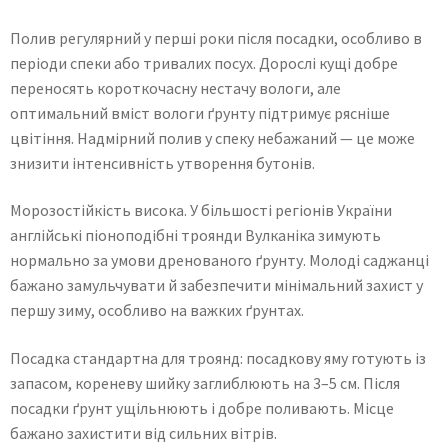
Полив регулярний у перші роки після посадки, особливо в
періоди спеки або тривалих посух. Дорослі кущі добре
переносять короткочасну нестачу вологи, але
оптимальний вміст вологи ґрунту підтримує рясніше
цвітіння. Надмірний полив у спеку небажаний — це може
знизити інтенсивність утворення бутонів.
Морозостійкість висока. У більшості регіонів України
англійські піоноподібні троянди Вулканіка зимують
нормально за умови дренованого ґрунту. Молоді саджанці
бажано замульчувати й забезпечити мінімальний захист у
першу зиму, особливо на важких ґрунтах.
Посадка стандартна для троянд: посадкову яму готують із
запасом, кореневу шийку заглиблюють на 3–5 см. Після
посадки ґрунт ущільнюють і добре поливають. Місце
бажано захистити від сильних вітрів.