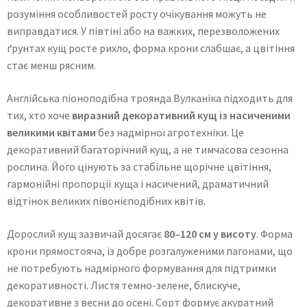
розуміння особливостей росту очікування можуть не
виправдатися. У півтіні або на важких, перезволожених
ґрунтах кущ росте рихло, форма крони слабшає, а цвітіння
стає менш рясним.
Англійська піоноподібна троянда Вулканіка підходить для
тих, хто хоче
виразний декоративний кущ із насиченими
великими квітами
без надмірної агротехніки. Це
декоративний багаторічний кущ, а не тимчасова сезонна
рослина. Його цінують за стабільне щорічне цвітіння,
гармонійні пропорції куща і насичений, драматичний
відтінок великих півонієподібних квітів.
Дорослий кущ зазвичай досягає
80–120 см у висоту
. Форма
крони прямостояча, із добре розгалуженими пагонами, що
не потребують надмірного формування для підтримки
декоративності. Листя темно-зелене, блискуче,
декоративне з весни до осені. Сорт формує акуратний