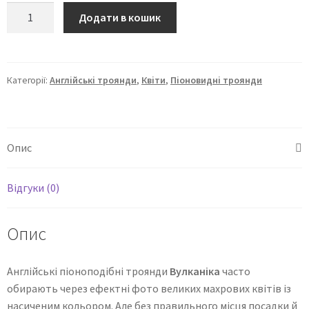
Додати в кошик
Категорії:
Англійські троянди
,
Квіти
,
Піоновидні троянди
Опис
Відгуки (0)
Опис
Англійські піоноподібні троянди
Вулканіка
часто
обирають через ефектні фото великих махрових квітів із
насиченим кольором. Але без правильного місця посадки й