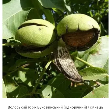
Волоський горіх Буковинський (однорічний) / сіянець