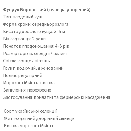
Фундук Боровський (сіянець, дворічний)
Тип: плодовий кущ
Форма крони: середньорозлога
Висота дорослого куща: 3–5 м
Вік саджанця: 2 роки
Початок плодоношення: 4–5 рік
Розмір горіхів: середні / великі
Світло: сонце / півтінь
Ґрунт: родючий, дренований
Полив: регулярний
Морозостійкість: висока
Запилення: перехресне
Застосування: приватні та фермерські насадження
Сорт української селекції
Життєздатний дворічний сіянець
Висока морозостійкість