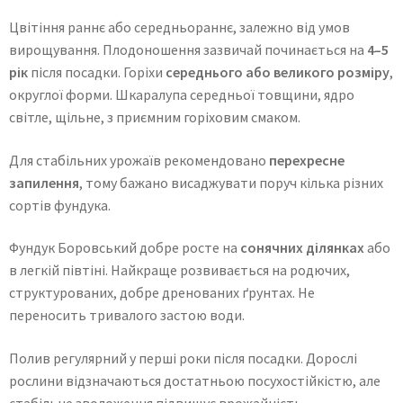
Цвітіння раннє або середньораннє, залежно від умов
вирощування. Плодоношення зазвичай починається на
4–5
рік
після посадки. Горіхи
середнього або великого розміру
,
округлої форми. Шкаралупа середньої товщини, ядро
світле, щільне, з приємним горіховим смаком.
Для стабільних урожаїв рекомендовано
перехресне
запилення
, тому бажано висаджувати поруч кілька різних
сортів фундука.
Фундук Боровський добре росте на
сонячних ділянках
або
в легкій півтіні. Найкраще розвивається на родючих,
структурованих, добре дренованих ґрунтах. Не
переносить тривалого застою води.
Полив регулярний у перші роки після посадки. Дорослі
рослини відзначаються достатньою посухостійкістю, але
стабільне зволоження підвищує врожайність.