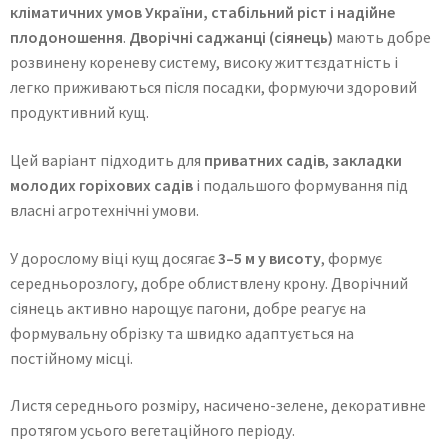
кліматичних умов України, стабільний ріст і надійне
плодоношення
.
Дворічні саджанці (сіянець)
мають добре
розвинену кореневу систему, високу життєздатність і
легко приживаються після посадки, формуючи здоровий
продуктивний кущ.
Цей варіант підходить для
приватних садів
,
закладки
молодих горіхових садів
і подальшого формування під
власні агротехнічні умови.
У дорослому віці кущ досягає
3–5 м у висоту
, формує
середньорозлогу, добре облиствлену крону. Дворічний
сіянець активно нарощує пагони, добре реагує на
формувальну обрізку та швидко адаптується на
постійному місці.
Листя середнього розміру, насичено-зелене, декоративне
протягом усього вегетаційного періоду.