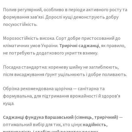
Полив регулярний, особливо в періоди активного росту та
формування зав’язі. Дорослі кущі демонструють добру
посухостійкість.
Морозостійкість висока. Сорт добре пристосований до
кліматичних умов України.
Трирічні саджанці
, як правило,
не потребують додаткового укриття взимку.
Посадка стандартна: кореневу шийку не заглиблюють,
після висаджування ґрунт ущільнюють і добре поливають.
Обрізка рекомендована щорічна — санітарна та
формувальна, для підтримання врожайності й здоров’я
куща.
Саджанці фундука Варшавський (сіянець, трирічний)
—
оптимальний вибір для тих, хто цінує
надійність,
витривалість і стабільний розвиток рослин
.