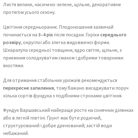
Листя велике, насичено-зелене, щільне, декоративне
протягом усього сезону.
Цвітіння середньораннє. Плодоношення зазвичай
починається на
3–4 рік
після посадки. Горіхи
середнього
розміру
, округлої або злегка видовженої форми.
Шкаралупа середньої товщини, ядро світле, щільне, з
приємним солодкуватим смаком і добрими товарними
якостями.
Для отримання стабільних урожаїв рекомендується
перехресне запилення
, тому бажано висаджувати поруч
кілька сортів фундука з подібними строками цвітіння.
Фундук Варшавський найкраще росте на сонячних ділянках
або в легкій півтіні. Ґрунт має бути родючий,
структурований і добре дренований; застій води
небажаний.