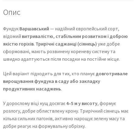
Опис
Фундук
Варшавський
— надійний європейський сорт,
відомий
витривалістю, стабільним розвитком і доброю
якістю горіхів
.
Трирічні саджанці (сіянець)
уже добре
сформовані, мають розвинену кореневу систему та
швидко адаптуються після посадки на постійне місце.
Цей варіант підходить для тих, хто планує
довготривале
вирощування фундука в саду або закладку
продуктивних насаджень
.
У дорослому віці кущ досягає
4–5 м у висоту
, формує
розлогу, добре облиствлену крону. Трирічний сіянець має
кілька сильних пагонів, активно нарощує зелену масу та
добре реагує на формувальну обрізку.