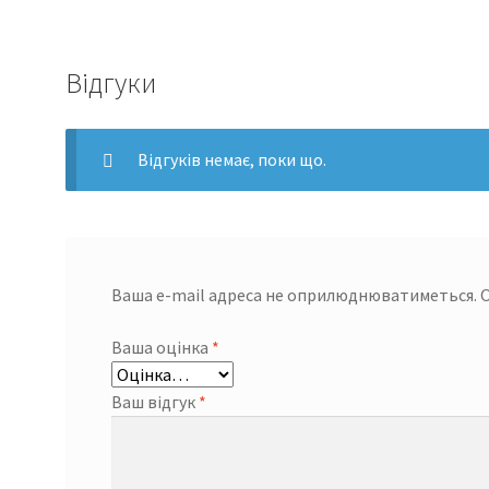
Відгуки
Відгуків немає, поки що.
Ваша e-mail адреса не оприлюднюватиметься.
О
Ваша оцінка
*
Ваш відгук
*