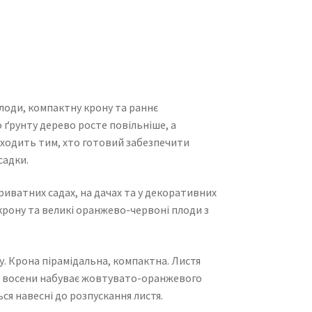
лоди, компактну крону та раннє
 ґрунту дерево росте повільніше, а
ходить тим, хто готовий забезпечити
садки.
иватних садах, на дачах та у декоративних
крону та великі оранжево-червоні плоди з
у. Крона пірамідальна, компактна. Листя
і, восени набуває жовтувато-оранжевого
ься навесні до розпускання листя.