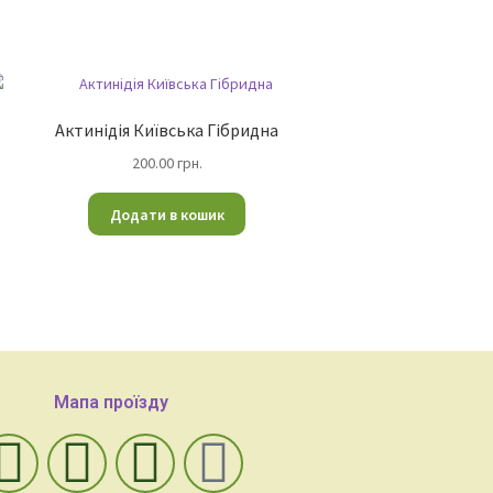
Актинідія Київська Гібридна
200.00
грн.
Додати в кошик
Мапа проїзду