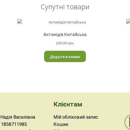
Супутні товари
Актинідія Китайська
200.00
грн.
Додати в кошик
Клієнтам
адія Василівна
Мій обліковий запис
1858711985
Кошик