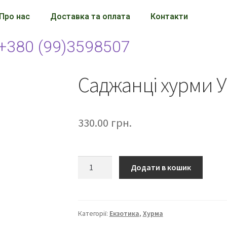
Про нас
Доставка та оплата
Контакти
+380 (99)3598507
Саджанці хурми У
330.00
грн.
Додати в кошик
Категорії:
Екзотика
,
Хурма