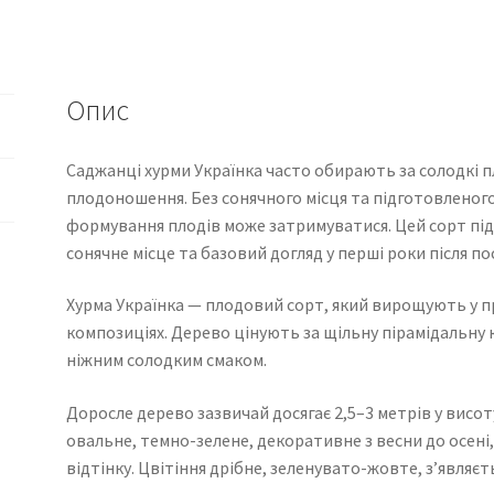
Опис
Саджанці хурми Українка часто обирають за солодкі п
плодоношення. Без сонячного місця та підготовленого
формування плодів може затримуватися. Цей сорт під
сонячне місце та базовий догляд у перші роки після по
Хурма Українка — плодовий сорт, який вирощують у пр
композиціях. Дерево цінують за щільну пірамідальну 
ніжним солодким смаком.
Доросле дерево зазвичай досягає 2,5–3 метрів у висот
овальне, темно-зелене, декоративне з весни до осен
відтінку. Цвітіння дрібне, зеленувато-жовте, з’являєт