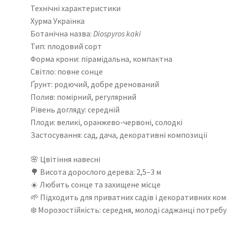
Технічні характеристики
Хурма Українка
Ботанічна назва:
Diospyros kaki
Тип: плодовий сорт
Форма крони: пірамідальна, компактна
Світло: повне сонце
Ґрунт: родючий, добре дренований
Полив: помірний, регулярний
Рівень догляду: середній
Плоди: великі, оранжево-червоні, солодкі
Застосування: сад, дача, декоративні композиції
🌸 Цвітіння навесні
🌳 Висота дорослого дерева: 2,5–3 м
☀️ Любить сонце та захищене місце
🌱 Підходить для приватних садів і декоративних ко
❄️ Морозостійкість: середня, молоді саджанці потреб