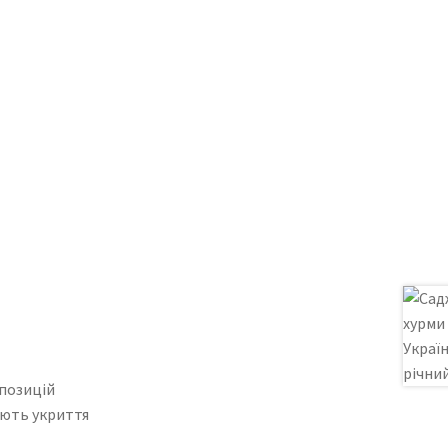
мпозицій
ують укриття