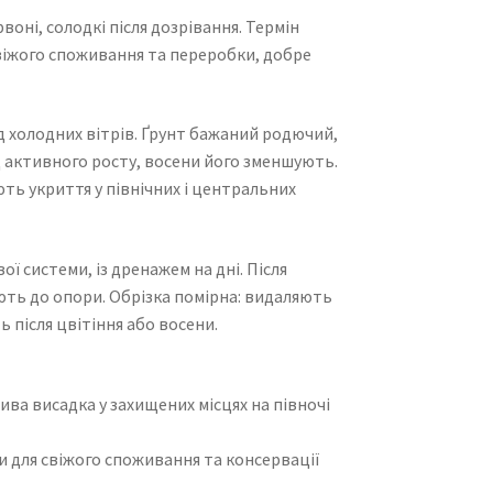
воні, солодкі після дозрівання. Термін
віжого споживання та переробки, добре
ід холодних вітрів. Ґрунт бажаний родючий,
д активного росту, восени його зменшують.
ть укриття у північних і центральних
ї системи, із дренажем на дні. Після
ють до опори. Обрізка помірна: видаляють
 після цвітіння або восени.
ива висадка у захищених місцях на півночі
 для свіжого споживання та консервації