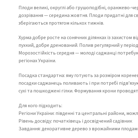
Плоди великі, округлі або грушоподібні, оранжево-чер
дозрівання — середина жовтня. Плоди придатні для с
зберігаються протягом кількох тижнів.
Хурма добре росте на сонячних ділянках із захистом в
пухкий, добре дренований. Полив регулярний у періо
Морозостійкість середня — молоді саджанці потребую
регіонах України.
Посадка стандартна: яму готують за розміром коренево
посадки саджанець поливають і при потребі підв’язу
сухі та пошкоджені гілки. Формування крони проводять
Для кого підходить:
Регіони України: південні та центральні райони, можл
Рівень досвіду: початківець і досвідчений садівник
Завдання: декоративне дерево з врожайними плодами