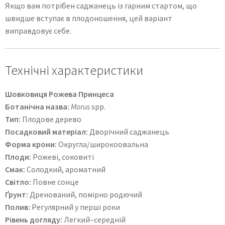
Якщо вам потрібен саджанець із гарним стартом, що
швидше вступає в плодоношення, цей варіант
виправдовує себе.
Технічні характеристики
Шовковиця Рожева Принцеса
Ботанічна назва:
Morus
spp.
Тип:
Плодове дерево
Посадковий матеріал:
Дворічний саджанець
Форма крони:
Округла/широкоовальна
Плоди:
Рожеві, соковиті
Смак:
Солодкий, ароматний
Світло:
Повне сонце
Ґрунт:
Дренований, помірно родючий
Полив:
Регулярний у перші роки
Рівень догляду:
Легкий–середній