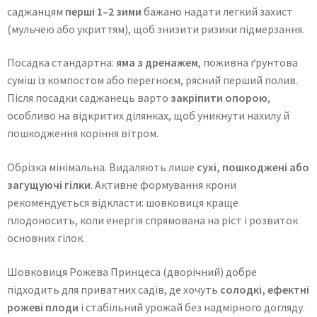
саджанцям
перші 1–2 зими
бажано надати легкий захист
(мульчею або укриттям), щоб знизити ризики підмерзання.
Посадка стандартна:
яма з дренажем
, поживна ґрунтова
суміш із компостом або перегноєм, рясний перший полив.
Після посадки саджанець варто
закріпити опорою
,
особливо на відкритих ділянках, щоб уникнути нахилу й
пошкодження коріння вітром.
Обрізка мінімальна. Видаляють лише
сухі, пошкоджені або
загущуючі гілки
. Активне формування крони
рекомендується відкласти: шовковиця краще
плодоносить, коли енергія спрямована на ріст і розвиток
основних гілок.
Шовковиця Рожева Принцеса (дворічний) добре
підходить для приватних садів, де хочуть
солодкі, ефектні
рожеві плоди
і стабільний урожай без надмірного догляду.