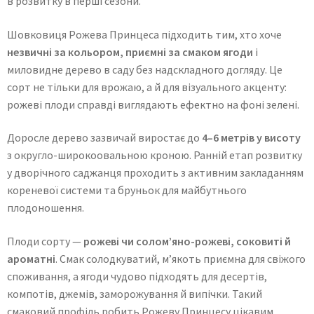
в розвитку в перші сезони.
Шовковиця Рожева Принцеса підходить тим, хто хоче
незвичні за кольором, приємні за смаком ягоди
і
миловидне дерево в саду без надскладного догляду. Це
сорт не тільки для врожаю, а й для візуального акценту:
рожеві плоди справді виглядають ефектно на фоні зелені.
Доросле дерево зазвичай виростає до
4–6 метрів у висоту
з округло-широкоовальною кроною. Ранній етап розвитку
у дворічного саджанця проходить з активним закладанням
кореневої системи та бруньок для майбутнього
плодоношення.
Плоди сорту —
рожеві чи солом’яно-рожеві, соковиті й
ароматні
. Смак солодкуватий, м’якоть приємна для свіжого
споживання, а ягоди чудово підходять для десертів,
компотів, джемів, заморожування й випічки. Такий
смаковий профіль робить Рожеву Принцесу цікавим