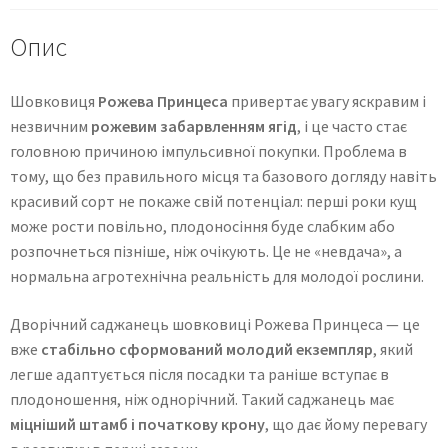
Опис
Шовковиця
Рожева Принцеса
привертає увагу яскравим і
незвичним
рожевим забарвленням ягід
, і це часто стає
головною причиною імпульсивної покупки. Проблема в
тому, що без правильного місця та базового догляду навіть
красивий сорт не покаже свій потенціал: перші роки кущ
може рости повільно, плодоносіння буде слабким або
розпочнеться пізніше, ніж очікують. Це не «невдача», а
нормальна агротехнічна реальність для молодої рослини.
Дворічний саджанець шовковиці Рожева Принцеса — це
вже
стабільно сформований молодий екземпляр
, який
легше адаптується після посадки та раніше вступає в
плодоношення, ніж однорічний. Такий саджанець має
міцніший штамб і початкову крону
, що дає йому перевагу