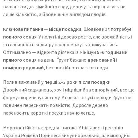
варіантом для сімейного саду, де хочуть вирізнятись не
лише кількістю, а й зовнішнім виглядом плодів.
Ключове питання — місце посадки.
Шовковиця потребує
повного сонця
. У полутіні дерево росте, але врожайність і
інтенсивність кольору плодів можуть знижуватись.
Оптимально — відкрита ділянка із мінімум
5–6 годинами
прямого сонця
на день. Ґрунт бажано
дренований і
помірно родючий
, без постійного застою води.
Полив важливий у
перші 2–3 роки після посадки
.
Дворічний саджанець, хоч і міцніший за однорічний, все ще
формує кореневу систему. У спекотні сухі періоди ґрунт не
повинен пересихати повністю. Доросле дерево
переносить короткі посухи значно легше.
Морозостійкість середня–висока. У більшості регіонів
України Рожева Принцеса зимує нормально, але молодим