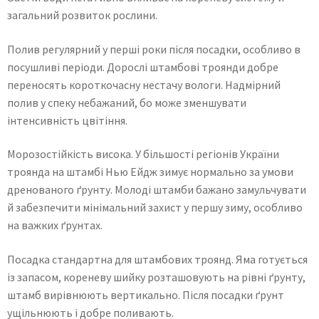
загальний розвиток рослини.
Полив регулярний у перші роки після посадки, особливо в
посушливі періоди. Дорослі штамбові троянди добре
переносять короткочасну нестачу вологи. Надмірний
полив у спеку небажаний, бо може зменшувати
інтенсивність цвітіння.
Морозостійкість висока. У більшості регіонів України
троянда на штамбі Нью Ейдж зимує нормально за умови
дренованого ґрунту. Молоді штамби бажано замульчувати
й забезпечити мінімальний захист у першу зиму, особливо
на важких ґрунтах.
Посадка стандартна для штамбових троянд. Яма готується
із запасом, кореневу шийку розташовують на рівні ґрунту,
штамб вирівнюють вертикально. Після посадки ґрунт
ущільнюють і добре поливають.