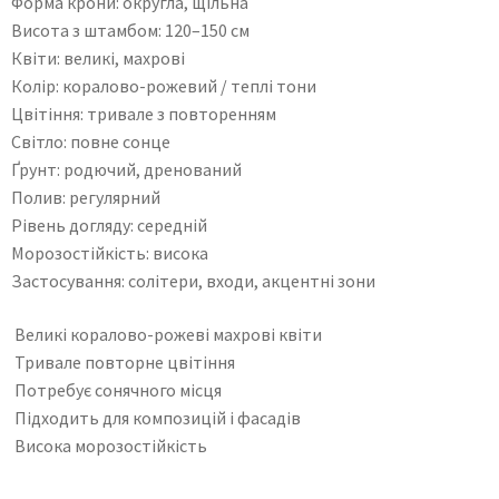
Форма крони: округла, щільна
Висота з штамбом: 120–150 см
Квіти: великі, махрові
Колір: коралово-рожевий / теплі тони
Цвітіння: тривале з повторенням
Світло: повне сонце
Ґрунт: родючий, дренований
Полив: регулярний
Рівень догляду: середній
Морозостійкість: висока
Застосування: солітери, входи, акцентні зони
Великі коралово-рожеві махрові квіти
Тривале повторне цвітіння
Потребує сонячного місця
Підходить для композицій і фасадів
Висока морозостійкість