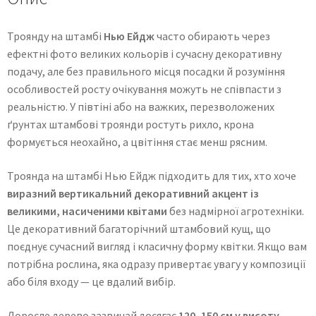
Троянду на штамбі
Нью Ейдж
часто обирають через
ефектні фото великих кольорів і сучасну декоративну
подачу, але без правильного місця посадки й розуміння
особливостей росту очікування можуть не співпасти з
реальністю. У півтіні або на важких, перезволожених
ґрунтах штамбові троянди ростуть рихло, крона
формується неохайно, а цвітіння стає менш рясним.
Троянда на штамбі Нью Ейдж підходить для тих, хто хоче
виразний вертикальний декоративний акцент із
великими, насиченими квітами
без надмірної агротехніки.
Це декоративний багаторічний штамбовий кущ, що
поєднує сучасний вигляд і класичну форму квітки. Якщо вам
потрібна рослина, яка одразу привертає увагу у композиції
або біля входу — це вдалий вибір.
Доросле дерево зазвичай досягає
120–150 см у висоту