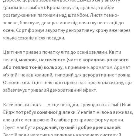
(разом зі штамбом). Крона округла, щільна, з добре
розгалуженими пагонами над штамбом. Листя темно-
зелене, блискуче, декоративне від початку вегетації до
осені. Сорт формує акуратну декоративну крону вже через
кілька сезонів після посадки.
Цвітіння триває з початку літа до осені хвилями. Квіти
великі,
махрові, насиченого (часто коралово-рожевого
або теплих тонів) кольору
, з приємним ароматом. Аромат
м’який і ненав’язливий, типовий для декоративних троянд.
Основні хвилі цвітіння повторюються протягом сезону, що
забезпечує тривалий декоративний ефект.
Ключове питання — місце посадки. Троянда на штамбі Нью
Ейдж потребує
сонячної ділянки
. У напівтіні вона виживає,
але цвіте менш рясно й слабше розкриває форму крони.
Ґрунт має бути
родючий, пухкий і добре дренований
.
Застій води негативно впливає на кореневу систему й