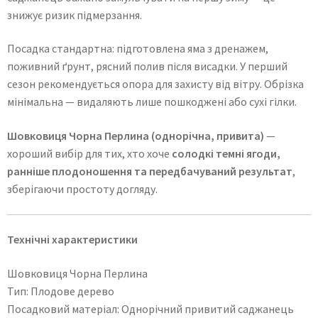
знижує ризик підмерзання.
Посадка стандартна: підготовлена яма з дренажем,
поживний ґрунт, рясний полив після висадки. У перший
сезон рекомендується опора для захисту від вітру. Обрізка
мінімальна — видаляють лише пошкоджені або сухі гілки.
Шовковиця Чорна Перлина (однорічна, привита)
—
хороший вибір для тих, хто хоче
солодкі темні ягоди,
ранніше плодоношення та передбачуваний результат
,
зберігаючи простоту догляду.
Технічні характеристики
Шовковиця Чорна Перлина
Тип: Плодове дерево
Посадковий матеріал: Однорічний привитий саджанець