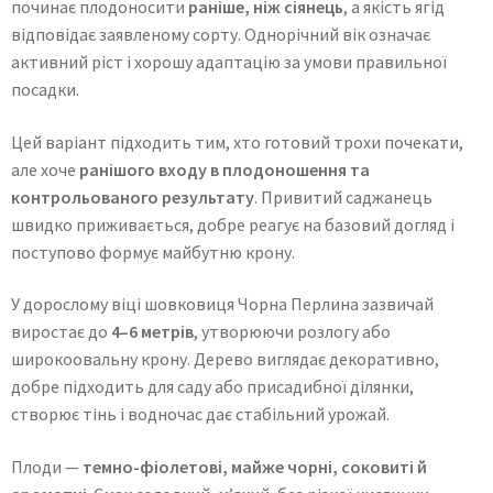
починає плодоносити
раніше, ніж сіянець
, а якість ягід
відповідає заявленому сорту. Однорічний вік означає
активний ріст і хорошу адаптацію за умови правильної
посадки.
Цей варіант підходить тим, хто готовий трохи почекати,
але хоче
ранішого входу в плодоношення та
контрольованого результату
. Привитий саджанець
швидко приживається, добре реагує на базовий догляд і
поступово формує майбутню крону.
У дорослому віці шовковиця Чорна Перлина зазвичай
виростає до
4–6 метрів
, утворюючи розлогу або
широкоовальну крону. Дерево виглядає декоративно,
добре підходить для саду або присадибної ділянки,
створює тінь і водночас дає стабільний урожай.
Плоди —
темно-фіолетові, майже чорні, соковиті й