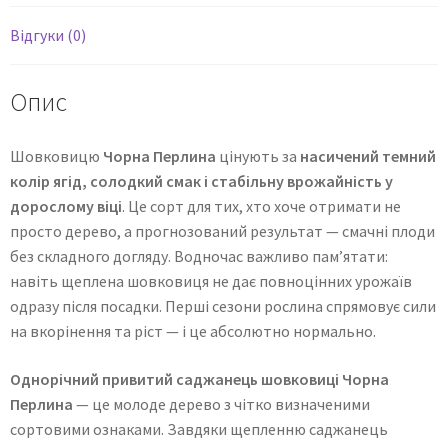
Відгуки (0)
Опис
Шовковицю
Чорна Перлина
цінують за
насичений темний
колір ягід, солодкий смак і стабільну врожайність у
дорослому віці
. Це сорт для тих, хто хоче отримати не
просто дерево, а прогнозований результат — смачні плоди
без складного догляду. Водночас важливо пам’ятати:
навіть щеплена шовковиця не дає повноцінних урожаїв
одразу після посадки. Перші сезони рослина спрямовує сили
на вкорінення та ріст — і це абсолютно нормально.
Однорічний привитий саджанець шовковиці Чорна
Перлина
— це молоде дерево з чітко визначеними
сортовими ознаками. Завдяки щепленню саджанець