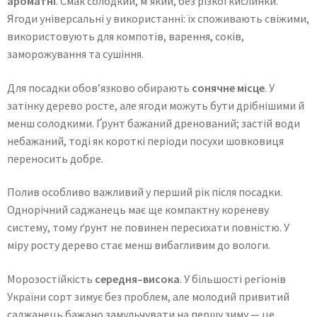
ароматні
. Смак солодкий, м’який, без різкої кислинки.
Ягоди універсальні у використанні: їх споживають свіжими,
використовують для компотів, варення, соків,
заморожування та сушіння.
Для посадки обов’язково обирають
сонячне місце
. У
затінку дерево росте, але ягоди можуть бути дрібнішими й
менш солодкими. Ґрунт бажаний дренований; застій води
небажаний, тоді як короткі періоди посухи шовковиця
переносить добре.
Полив особливо важливий у перший рік після посадки.
Однорічний саджанець має ще компактну кореневу
систему, тому ґрунт не повинен пересихати повністю. У
міру росту дерево стає менш вибагливим до вологи.
Морозостійкість
середня–висока
. У більшості регіонів
України сорт зимує без проблем, але молодий привитий
саджанець бажано замульчувати на першу зиму — це