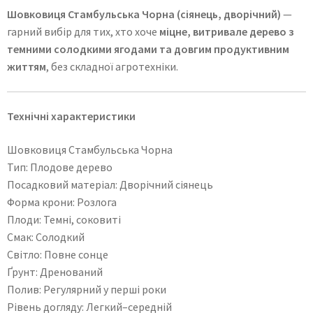
Шовковиця Стамбульська Чорна (сіянець, дворічний)
—
гарний вибір для тих, хто хоче
міцне, витривале дерево з
темними солодкими ягодами та довгим продуктивним
життям
, без складної агротехніки.
Технічні характеристики
Шовковиця Стамбульська Чорна
Тип: Плодове дерево
Посадковий матеріал: Дворічний сіянець
Форма крони: Розлога
Плоди: Темні, соковиті
Смак: Солодкий
Світло: Повне сонце
Ґрунт: Дренований
Полив: Регулярний у перші роки
Рівень догляду: Легкий–середній