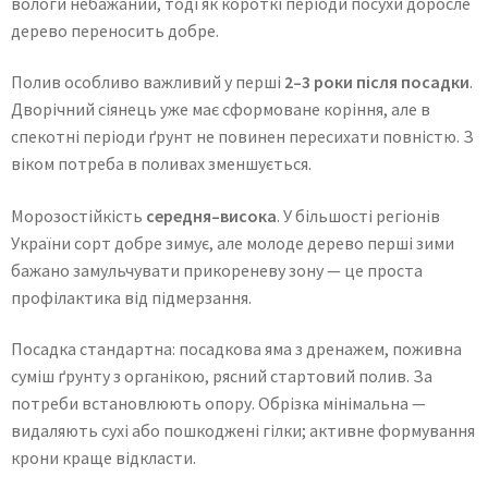
вологи небажаний, тоді як короткі періоди посухи доросле
дерево переносить добре.
Полив особливо важливий у перші
2–3 роки після посадки
.
Дворічний сіянець уже має сформоване коріння, але в
спекотні періоди ґрунт не повинен пересихати повністю. З
віком потреба в поливах зменшується.
Морозостійкість
середня–висока
. У більшості регіонів
України сорт добре зимує, але молоде дерево перші зими
бажано замульчувати прикореневу зону — це проста
профілактика від підмерзання.
Посадка стандартна: посадкова яма з дренажем, поживна
суміш ґрунту з органікою, рясний стартовий полив. За
потреби встановлюють опору. Обрізка мінімальна —
видаляють сухі або пошкоджені гілки; активне формування
крони краще відкласти.