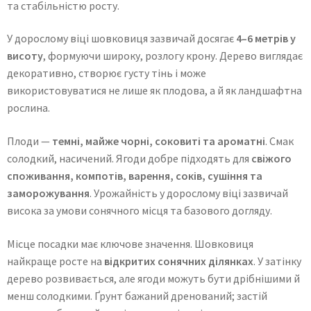
та стабільністю росту.
У дорослому віці шовковиця зазвичай досягає
4–6 метрів у
висоту
, формуючи широку, розлогу крону. Дерево виглядає
декоративно, створює густу тінь і може
використовуватися не лише як плодова, а й як ландшафтна
рослина.
Плоди —
темні, майже чорні, соковиті та ароматні
. Смак
солодкий, насичений. Ягоди добре підходять для
свіжого
споживання, компотів, варення, соків, сушіння та
заморожування
. Урожайність у дорослому віці зазвичай
висока за умови сонячного місця та базового догляду.
Місце посадки має ключове значення. Шовковиця
найкраще росте на
відкритих сонячних ділянках
. У затінку
дерево розвивається, але ягоди можуть бути дрібнішими й
менш солодкими. Ґрунт бажаний дренований; застій