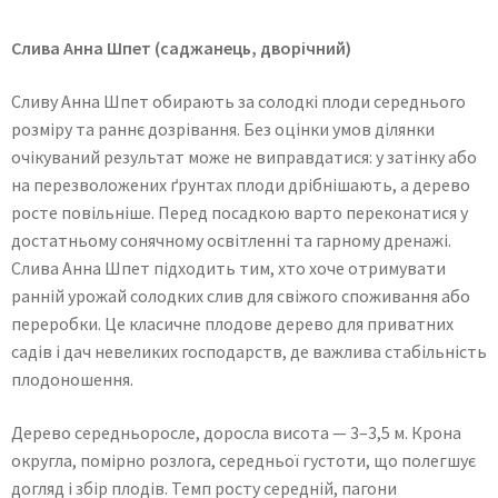
Слива Анна Шпет (саджанець, дворічний)
Сливу Анна Шпет обирають за солодкі плоди середнього
розміру та раннє дозрівання. Без оцінки умов ділянки
очікуваний результат може не виправдатися: у затінку або
на перезволожених ґрунтах плоди дрібнішають, а дерево
росте повільніше. Перед посадкою варто переконатися у
достатньому сонячному освітленні та гарному дренажі.
Слива Анна Шпет підходить тим, хто хоче отримувати
ранній урожай солодких слив для свіжого споживання або
переробки. Це класичне плодове дерево для приватних
садів і дач невеликих господарств, де важлива стабільність
плодоношення.
Дерево середньоросле, доросла висота — 3–3,5 м. Крона
округла, помірно розлога, середньої густоти, що полегшує
догляд і збір плодів. Темп росту середній, пагони