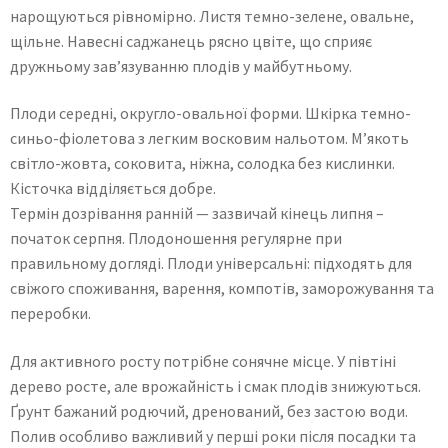
нарощуються рівномірно. Листя темно-зелене, овальне,
щільне. Навесні саджанець рясно цвіте, що сприяє
дружньому зав’язуванню плодів у майбутньому.
Плоди середні, округло-овальної форми. Шкірка темно-
синьо-фіолетова з легким восковим нальотом. М’якоть
світло-жовта, соковита, ніжна, солодка без кислинки.
Кісточка відділяється добре.
Термін дозрівання ранній — зазвичай кінець липня –
початок серпня. Плодоношення регулярне при
правильному догляді. Плоди універсальні: підходять для
свіжого споживання, варення, компотів, заморожування та
переробки.
Для активного росту потрібне сонячне місце. У півтіні
дерево росте, але врожайність і смак плодів знижуються.
Ґрунт бажаний родючий, дренований, без застою води.
Полив особливо важливий у перші роки після посадки та