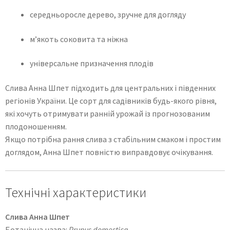
середньоросле дерево, зручне для догляду
м’якоть соковита та ніжна
універсальне призначення плодів
Слива Анна Шпет підходить для центральних і південних
регіонів України. Це сорт для садівників будь-якого рівня,
які хочуть отримувати ранній урожай із прогнозованим
плодоношенням.
Якщо потрібна рання слива з стабільним смаком і простим
доглядом, Анна Шпет повністю виправдовує очікування.
Технічні характеристики
Слива Анна Шпет
Ботанічна назва:
Prunus domestica