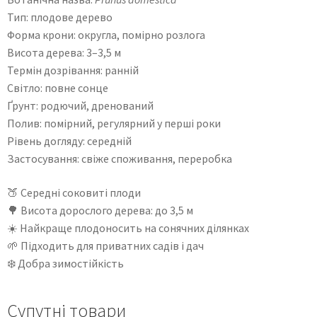
Тип: плодове дерево
Форма крони: округла, помірно розлога
Висота дерева: 3–3,5 м
Термін дозрівання: ранній
Світло: повне сонце
Ґрунт: родючий, дренований
Полив: помірний, регулярний у перші роки
Рівень догляду: середній
Застосування: свіже споживання, переробка
🍑 Середні соковиті плоди
🌳 Висота дорослого дерева: до 3,5 м
☀️ Найкраще плодоносить на сонячних ділянках
🌱 Підходить для приватних садів і дач
❄️ Добра зимостійкість
Супутні товари