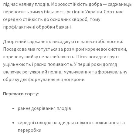
під час наливу плодів. Морозостійкість добра — саджанець
переносить зиму у більшості регіонів України. Сорт має
середню стійкість до основних хвороб, тому
профілактичні обробки бажані.
Дворічний саджанець висаджують навесні або восени.
Посадкова яма готується за розміром кореневої системи,
кореневу шийку не заглиблюють. Після посадки ґрунт
ущільнюють і рясно поливають. У перші роки догляд
включає регулярний полив, мульчування та формувальну
обрізку для формування міцної крони.
Переваги сорту:
раннє дозрівання плодів
середні солодкі плоди для свіжого споживання та
переробки