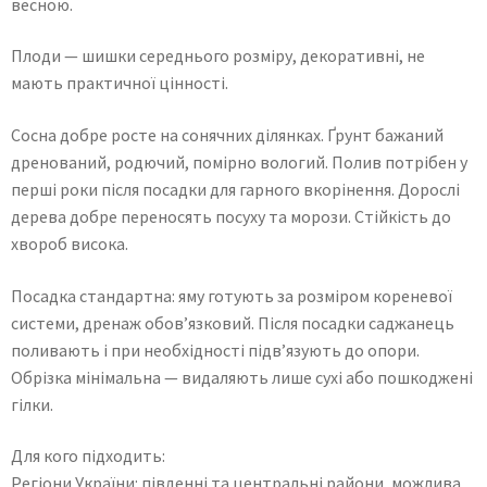
весною.
Плоди — шишки середнього розміру, декоративні, не
мають практичної цінності.
Сосна добре росте на сонячних ділянках. Ґрунт бажаний
дренований, родючий, помірно вологий. Полив потрібен у
перші роки після посадки для гарного вкорінення. Дорослі
дерева добре переносять посуху та морози. Стійкість до
хвороб висока.
Посадка стандартна: яму готують за розміром кореневої
системи, дренаж обов’язковий. Після посадки саджанець
поливають і при необхідності підв’язують до опори.
Обрізка мінімальна — видаляють лише сухі або пошкоджені
гілки.
Для кого підходить:
Регіони України: південні та центральні райони, можлива