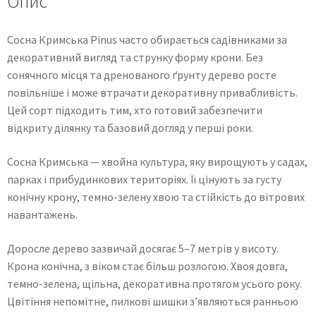
Опис
Сосна Кримська Pinus часто обирається садівниками за
декоративний вигляд та струнку форму крони. Без
сонячного місця та дренованого ґрунту дерево росте
повільніше і може втрачати декоративну привабливість.
Цей сорт підходить тим, хто готовий забезпечити
відкриту ділянку та базовий догляд у перші роки.
Сосна Кримська — хвойна культура, яку вирощують у садах,
парках і прибудинкових територіях. Її цінують за густу
конічну крону, темно-зелену хвою та стійкість до вітрових
навантажень.
Доросле дерево зазвичай досягає 5–7 метрів у висоту.
Крона конічна, з віком стає більш розлогою. Хвоя довга,
темно-зелена, щільна, декоративна протягом усього року.
Цвітіння непомітне, пилкові шишки з’являються ранньою