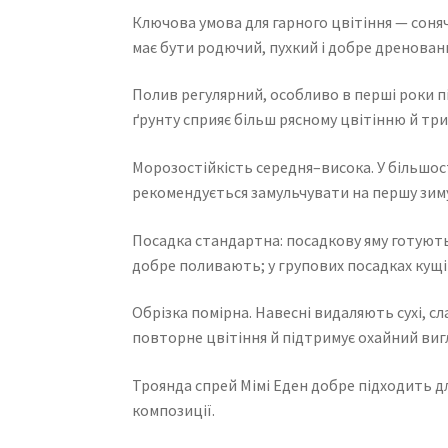
Ключова умова для гарного цвітіння — сонячн
має бути родючий, пухкий і добре дреновани
Полив регулярний, особливо в перші роки пі
ґрунту сприяє більш рясному цвітінню й тр
Морозостійкість середня–висока. У більшост
рекомендується замульчувати на першу зиму
Посадка стандартна: посадкову яму готують 
добре поливають; у групових посадках кущі 
Обрізка помірна. Навесні видаляють сухі, с
повторне цвітіння й підтримує охайний виг
Троянда спрей Мімі Еден добре підходить для
композиції.