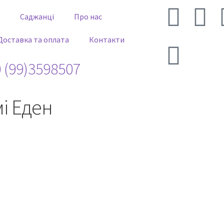
Саджанці
Про нас
Доставка та оплата
Контакти
 (99)3598507
і Еден