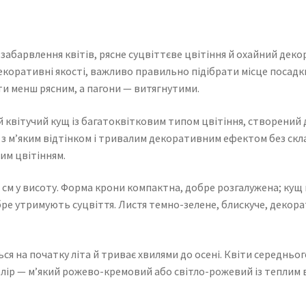
 забарвлення квітів, рясне суцвіттєве цвітіння й охайний дек
екоративні якості, важливо правильно підібрати місце посадки.
и менш рясним, а пагони — витягнутими.
квітучий кущ із багатоквітковим типом цвітіння, створений дл
я з м’яким відтінком і тривалим декоративним ефектом без скла
им цвітінням.
0 см у висоту. Форма крони компактна, добре розгалужена; кущ
ре утримують суцвіття. Листя темно-зелене, блискуче, декора
я на початку літа й триває хвилями до осені. Квіти середнього
Колір — м’який рожево-кремовий або світло-рожевий із теплим в