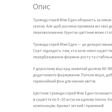
Опис
Троянду спрей Мімі Еден обирають за ніжне
сезону. Але щоб рослина проявила всі свої д
перезволожених ґрунтах цвітіння може стат
Троянда спрей Мімі Еден — це декоративний 
Сорт підходить тим, хто хоче ніжні суцвітт
передбачуваною формою росту та стабільн
У дорослому віці кущ зазвичай досягає 60–8
додаткового формування. Пагони міцні, доб
гармонійний фон для ніжних квітів.
Цвітіння троянди спрей Мімі Еден починаєтьс
в суцвіття по 5–10 штук на одному пагоні. 
композиціях. Аромат легкий і приємний.