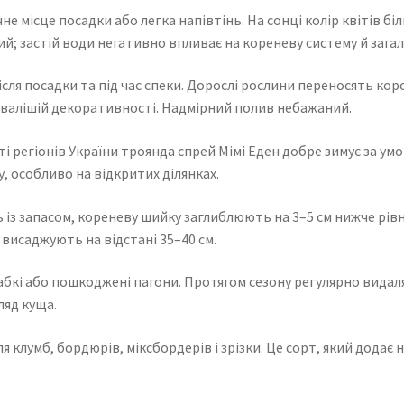
е місце посадки або легка напівтінь. На сонці колір квітів бі
й; застій води негативно впливає на кореневу систему й зага
сля посадки та під час спеки. Дорослі рослини переносять кор
ивалішій декоративності. Надмірний полив небажаний.
і регіонів України троянда спрей Мімі Еден добре зимує за ум
, особливо на відкритих ділянках.
із запасом, кореневу шийку заглиблюють на 3–5 см нижче рівн
висаджують на відстані 35–40 см.
лабкі або пошкоджені пагони. Протягом сезону регулярно видал
ляд куща.
 клумб, бордюрів, міксбордерів і зрізки. Це сорт, який додає н