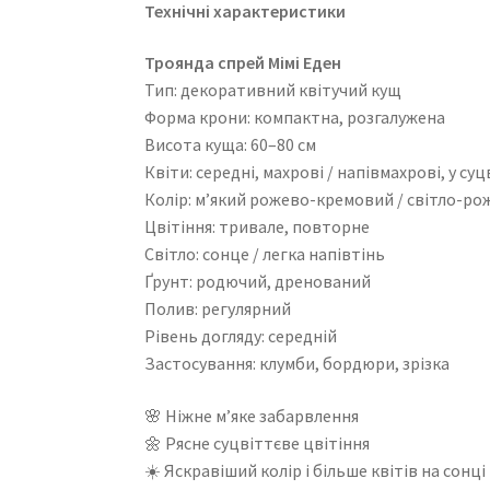
Технічні характеристики
Троянда спрей Мімі Еден
Тип: декоративний квітучий кущ
Форма крони: компактна, розгалужена
Висота куща: 60–80 см
Квіти: середні, махрові / напівмахрові, у суц
Колір: м’який рожево-кремовий / світло-р
Цвітіння: тривале, повторне
Світло: сонце / легка напівтінь
Ґрунт: родючий, дренований
Полив: регулярний
Рівень догляду: середній
Застосування: клумби, бордюри, зрізка
🌸 Ніжне м’яке забарвлення
🌼 Рясне суцвіттєве цвітіння
☀️ Яскравіший колір і більше квітів на сонці