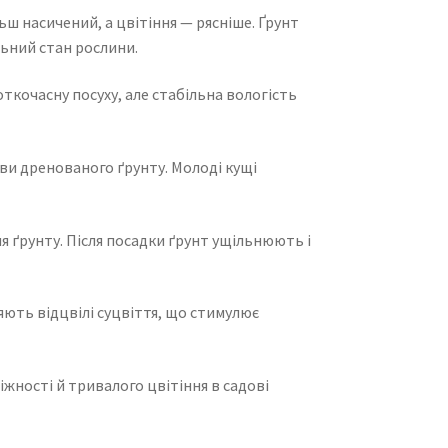
льш насичений, а цвітіння — рясніше. Ґрунт
льний стан рослини.
откочасну посуху, але стабільна вологість
ови дренованого ґрунту. Молоді кущі
я ґрунту. Після посадки ґрунт ущільнюють і
яють відцвілі суцвіття, що стимулює
іжності й тривалого цвітіння в садові