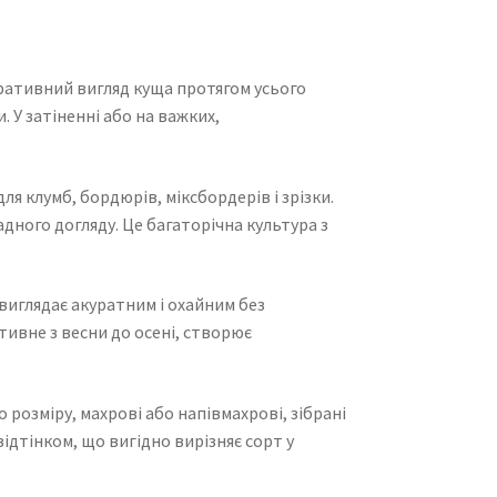
оративний вигляд куща протягом усього
 У затіненні або на важких,
я клумб, бордюрів, міксбордерів і зрізки.
дного догляду. Це багаторічна культура з
 виглядає акуратним і охайним без
тивне з весни до осені, створює
 розміру, махрові або напівмахрові, зібрані
ідтінком, що вигідно вирізняє сорт у