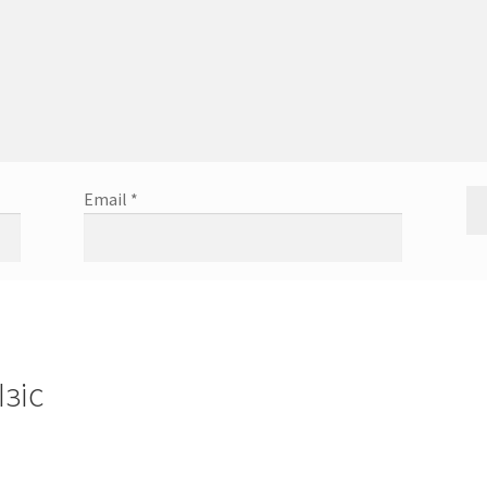
Email
*
зіс