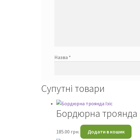
Назва
*
Супутні товари
Бордюрна троянда І
185.00
грн.
Додати в кошик