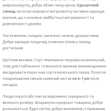
широкоокруглу, добре облистнену крону.
Однорічний
сіянець
на початковому етапі розвитку активно нарощує
коріння, що є основою майбутньої витривалості та
довговічності дерева.
Листя велике, складне, насичено-зелене, декоративне.
Добре захищає плоди від сонячних опіків у період
достигання.
Цвітіння весняне. Сорт переважно перехреснозапильний,
тому для стабільного та високого врожаю рекомендовано
висаджувати поруч інші сорти волоського горіха. Початок
плодоношення сіянців зазвичай настає
на 6–7 рік
після
посадки.
Плоди округлі або злегка видовжені, середнього та
великого розміру. Шкаралупа середньої товщини, добре
розколюється. Ядро світле, добре виповнене, з приємним