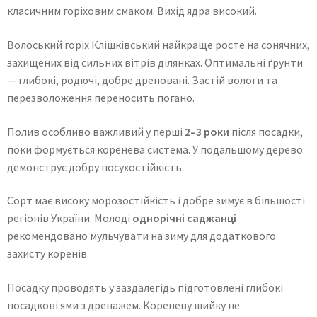
класичним горіховим смаком. Вихід ядра високий.
Волоський горіх Клішківський найкраще росте на сонячних,
захищених від сильних вітрів ділянках. Оптимальні ґрунти
— глибокі, родючі, добре дреновані. Застій вологи та
перезволоження переносить погано.
Полив особливо важливий у перші
2–3 роки
після посадки,
поки формується коренева система. У подальшому дерево
демонструє добру посухостійкість.
Сорт має високу морозостійкість і добре зимує в більшості
регіонів України. Молоді
однорічні саджанці
рекомендовано мульчувати на зиму для додаткового
захисту коренів.
Посадку проводять у заздалегідь підготовлені глибокі
посадкові ями з дренажем. Кореневу шийку не