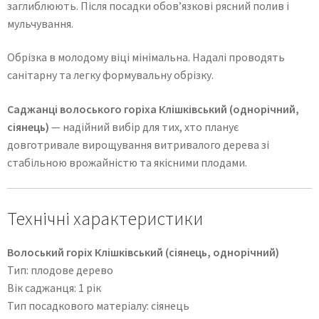
заглиблюють. Після посадки обов’язкові рясний полив і
мульчування.
Обрізка в молодому віці мінімальна. Надалі проводять
санітарну та легку формувальну обрізку.
Саджанці волоського горіха Клішківський (однорічний,
сіянець)
— надійний вибір для тих, хто планує
довготривале вирощування витривалого дерева зі
стабільною врожайністю та якісними плодами.
Технічні характеристики
Волоський горіх Клішківський (сіянець, однорічний)
Тип: плодове дерево
Вік саджанця: 1 рік
Тип посадкового матеріалу: сіянець