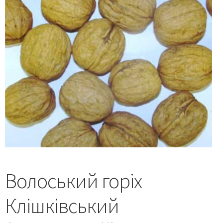
Волоський горіх
Клішківський