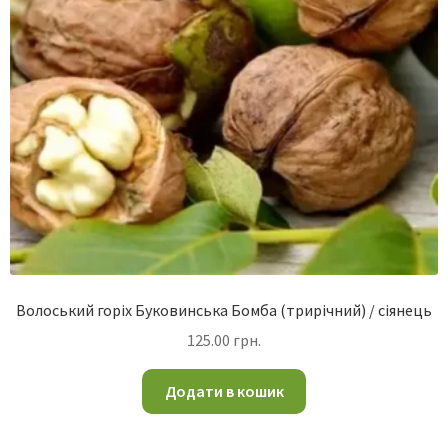
Волоський горіх Буковинська Бомба (трирічний) / сіянець
125.00
грн.
Додати в кошик