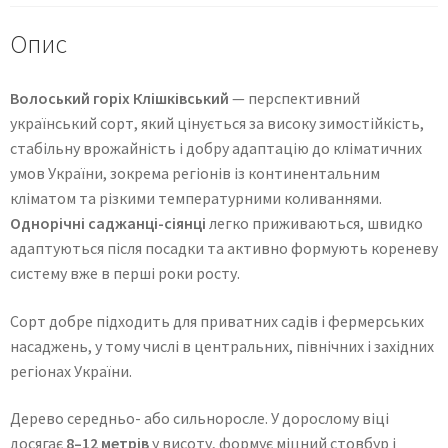
Опис
Волоський горіх Клішківський
— перспективний
український сорт, який цінується за високу зимостійкість,
стабільну врожайність і добру адаптацію до кліматичних
умов України, зокрема регіонів із континентальним
кліматом та різкими температурними коливаннями.
Однорічні саджанці-сіянці
легко приживаються, швидко
адаптуються після посадки та активно формують кореневу
систему вже в перші роки росту.
Сорт добре підходить для приватних садів і фермерських
насаджень, у тому числі в центральних, північних і західних
регіонах України.
Дерево середньо- або сильноросле. У дорослому віці
досягає
8–12 метрів
у висоту, формує міцний стовбур і