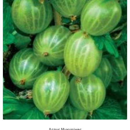
Агрус Мукурінес