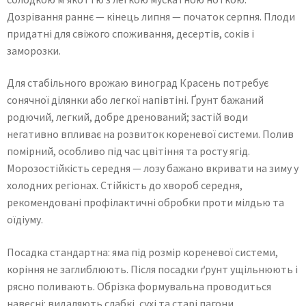
Дозрівання раннє — кінець липня — початок серпня. Плоди
придатні для свіжого споживання, десертів, соків і
заморозки.
Для стабільного врожаю виноград Красень потребує
сонячної ділянки або легкої напівтіні. Ґрунт бажаний
родючий, легкий, добре дренований; застій води
негативно впливає на розвиток кореневої системи. Полив
помірний, особливо під час цвітіння та росту ягід.
Морозостійкість середня — лозу бажано вкривати на зиму у
холодних регіонах. Стійкість до хвороб середня,
рекомендовані профілактичні обробки проти мілдью та
оїдіуму.
Посадка стандартна: яма під розмір кореневої системи,
коріння не заглиблюють. Після посадки ґрунт ущільнюють і
рясно поливають. Обрізка формувальна проводиться
навесні: видаляють слабкі, сухі та старі пагони.