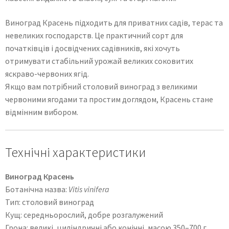
Виноград Красень підходить для приватних садів, терас та
невеликих господарств. Це практичний сорт для
початківців і досвідчених садівників, які хочуть
отримувати стабільний урожай великих соковитих
яскраво-червоних ягід.
Якщо вам потрібний столовий виноград з великими
червоними ягодами та простим доглядом, Красень стане
відмінним вибором.
Технічні характеристики
Виноград Красень
Ботанічна назва:
Vitis vinifera
Тип: столовий виноград
Кущ: середньорослий, добре розгалужений
Грона: великі, циліндричні або конічні, масою 350–700 г