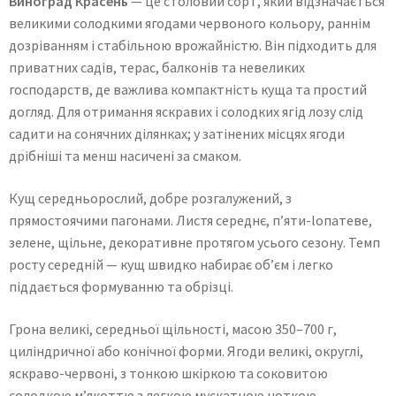
Виноград Красень
— це столовий сорт, який відзначається
великими солодкими ягодами червоного кольору, раннім
дозріванням і стабільною врожайністю. Він підходить для
приватних садів, терас, балконів та невеликих
господарств, де важлива компактність куща та простий
догляд. Для отримання яскравих і солодких ягід лозу слід
садити на сонячних ділянках; у затінених місцях ягоди
дрібніші та менш насичені за смаком.
Кущ середньорослий, добре розгалужений, з
прямостоячими пагонами. Листя середнє, п’яти-lопатеве,
зелене, щільне, декоративне протягом усього сезону. Темп
росту середній — кущ швидко набирає об’єм і легко
піддається формуванню та обрізці.
Грона великі, середньої щільності, масою 350–700 г,
циліндричної або конічної форми. Ягоди великі, округлі,
яскраво-червоні, з тонкою шкіркою та соковитою
солодкою м’якоттю з легкою мускатною ноткою.