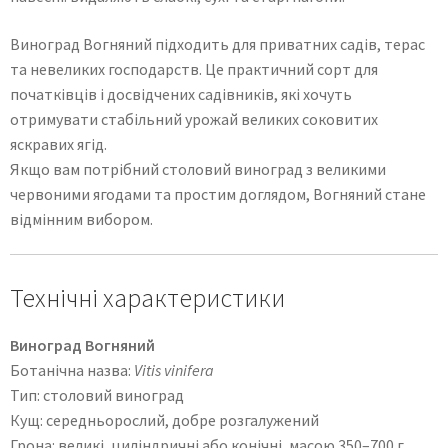
Виноград Вогняний підходить для приватних садів, терас
та невеликих господарств. Це практичний сорт для
початківців і досвідчених садівників, які хочуть
отримувати стабільний урожай великих соковитих
яскравих ягід.
Якщо вам потрібний столовий виноград з великими
червоними ягодами та простим доглядом, Вогняний стане
відмінним вибором.
Технічні характеристики
Виноград Вогняний
Ботанічна назва:
Vitis vinifera
Тип: столовий виноград
Кущ: середньорослий, добре розгалужений
Грона: великі, циліндричні або конічні, масою 350–700 г