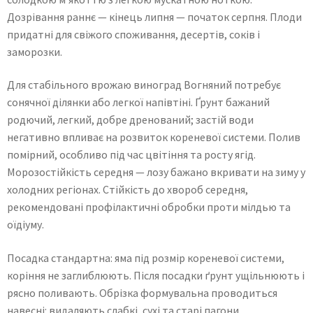
Дозрівання раннє — кінець липня — початок серпня. Плоди
придатні для свіжого споживання, десертів, соків і
заморозки.
Для стабільного врожаю виноград Вогняний потребує
сонячної ділянки або легкої напівтіні. Ґрунт бажаний
родючий, легкий, добре дренований; застій води
негативно впливає на розвиток кореневої системи. Полив
помірний, особливо під час цвітіння та росту ягід.
Морозостійкість середня — лозу бажано вкривати на зиму у
холодних регіонах. Стійкість до хвороб середня,
рекомендовані профілактичні обробки проти мілдью та
оїдіуму.
Посадка стандартна: яма під розмір кореневої системи,
коріння не заглиблюють. Після посадки ґрунт ущільнюють і
рясно поливають. Обрізка формувальна проводиться
навесні: видаляють слабкі, сухі та старі пагони.