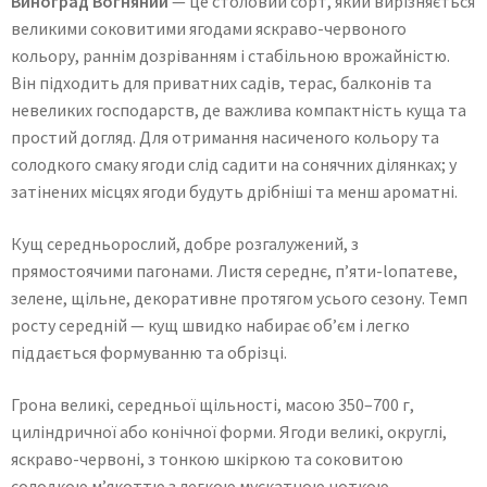
Виноград Вогняний
— це столовий сорт, який вирізняється
великими соковитими ягодами яскраво-червоного
кольору, раннім дозріванням і стабільною врожайністю.
Він підходить для приватних садів, терас, балконів та
невеликих господарств, де важлива компактність куща та
простий догляд. Для отримання насиченого кольору та
солодкого смаку ягоди слід садити на сонячних ділянках; у
затінених місцях ягоди будуть дрібніші та менш ароматні.
Кущ середньорослий, добре розгалужений, з
прямостоячими пагонами. Листя середнє, п’яти-lопатеве,
зелене, щільне, декоративне протягом усього сезону. Темп
росту середній — кущ швидко набирає об’єм і легко
піддається формуванню та обрізці.
Грона великі, середньої щільності, масою 350–700 г,
циліндричної або конічної форми. Ягоди великі, округлі,
яскраво-червоні, з тонкою шкіркою та соковитою
солодкою м’якоттю з легкою мускатною ноткою.