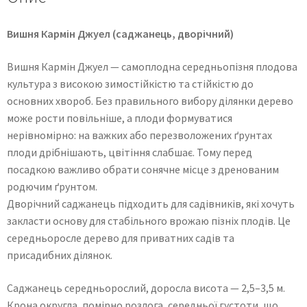
Вишня Кармін Джуел (саджанець, дворічний)
Вишня Кармін Джуел — самоплодна середньопізня плодова
культура з високою зимостійкістю та стійкістю до
основних хвороб. Без правильного вибору ділянки дерево
може рости повільніше, а плоди формуватися
нерівномірно: на важких або перезволожених ґрунтах
плоди дрібнішають, цвітіння слабшає. Тому перед
посадкою важливо обрати сонячне місце з дренованим
родючим ґрунтом.
Дворічний саджанець підходить для садівників, які хочуть
закласти основу для стабільного врожаю пізніх плодів. Це
середньоросле дерево для приватних садів та
присадибних ділянок.
Саджанець середньорослий, доросла висота — 2,5–3,5 м.
Крона округла, помірно розлога, середньої густоти, що