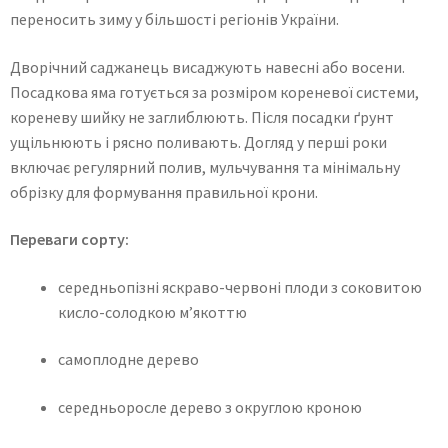
переносить зиму у більшості регіонів України.
Дворічний саджанець висаджують навесні або восени.
Посадкова яма готується за розміром кореневої системи,
кореневу шийку не заглиблюють. Після посадки ґрунт
ущільнюють і рясно поливають. Догляд у перші роки
включає регулярний полив, мульчування та мінімальну
обрізку для формування правильної крони.
Переваги сорту:
середньопізні яскраво-червоні плоди з соковитою
кисло-солодкою м’якоттю
самоплодне дерево
середньоросле дерево з округлою кроною