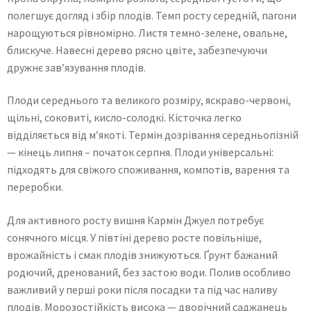
полегшує догляд і збір плодів. Темп росту середній, пагони
нарощуються рівномірно. Листя темно-зелене, овальне,
блискуче. Навесні дерево рясно цвіте, забезпечуючи
дружнє зав’язування плодів.
Плоди середнього та великого розміру, яскраво-червоні,
щільні, соковиті, кисло-солодкі. Кісточка легко
відділяється від м’якоті. Термін дозрівання середньопізній
— кінець липня – початок серпня. Плоди універсальні:
підходять для свіжого споживання, компотів, варення та
переробки.
Для активного росту вишня Кармін Джуел потребує
сонячного місця. У півтіні дерево росте повільніше,
врожайність і смак плодів знижуються. Ґрунт бажаний
родючий, дренований, без застою води. Полив особливо
важливий у перші роки після посадки та під час наливу
плодів. Морозостійкість висока — дворічний саджанець