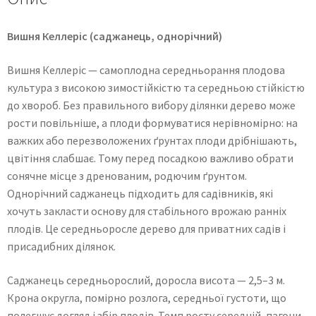
Вишня Келлеріс (саджанець, однорічний)
Вишня Келлеріс — самоплодна середньорання плодова
культура з високою зимостійкістю та середньою стійкістю
до хвороб. Без правильного вибору ділянки дерево може
рости повільніше, а плоди формуватися нерівномірно: на
важких або перезволожених ґрунтах плоди дрібнішають,
цвітіння слабшає. Тому перед посадкою важливо обрати
сонячне місце з дренованим, родючим ґрунтом.
Однорічний саджанець підходить для садівників, які
хочуть закласти основу для стабільного врожаю ранніх
плодів. Це середньоросле дерево для приватних садів і
присадибних ділянок.
Саджанець середньорослий, доросла висота — 2,5–3 м.
Крона округла, помірно розлога, середньої густоти, що
полегшує догляд і збір плодів. Темп росту середній, пагони