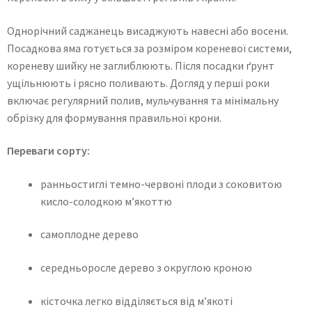
Однорічний саджанець висаджують навесні або восени.
Посадкова яма готується за розміром кореневої системи,
кореневу шийку не заглиблюють. Після посадки ґрунт
ущільнюють і рясно поливають. Догляд у перші роки
включає регулярний полив, мульчування та мінімальну
обрізку для формування правильної крони.
Переваги сорту:
ранньостиглі темно-червоні плоди з соковитою
кисло-солодкою м’якоттю
самоплодне дерево
середньоросле дерево з округлою кроною
кісточка легко відділяється від м’якоті