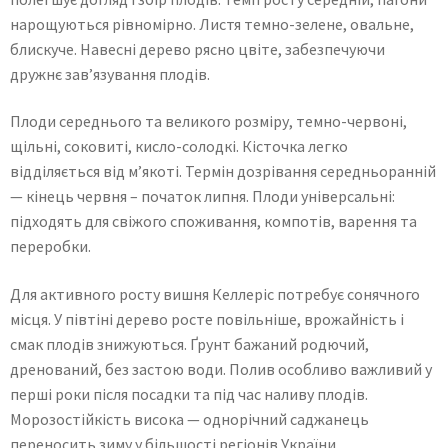
нарощуються рівномірно. Листя темно-зелене, овальне,
блискуче. Навесні дерево рясно цвіте, забезпечуючи
дружнє зав’язування плодів.
Плоди середнього та великого розміру, темно-червоні,
щільні, соковиті, кисло-солодкі. Кісточка легко
відділяється від м’якоті. Термін дозрівання середньоранній
— кінець червня – початок липня. Плоди універсальні:
підходять для свіжого споживання, компотів, варення та
переробки.
Для активного росту вишня Келлеріс потребує сонячного
місця. У півтіні дерево росте повільніше, врожайність і
смак плодів знижуються. Ґрунт бажаний родючий,
дренований, без застою води. Полив особливо важливий у
перші роки після посадки та під час наливу плодів.
Морозостійкість висока — однорічний саджанець
переносить зиму у більшості регіонів України.