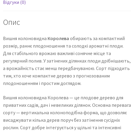
Відгуки (0)
Опис
Вишня колоновидна
Королева
обирають за компактний
розмір, раннє плодоношення та солодкі ароматні плоди.
Для стабільного врожаю важливі сонячне місце та
регулярний полив. У затінених ділянках плоди дрібнішають,
а врожайність стає менш передбачуваною. Сорт підходить
тим, хто хоче компактне дерево з прогнозованим
плодоношенням і простим доглядом.
Вишня колоновидна Королева — це плодове дерево для
приватних садів, дач і невеликих ділянок. Основна перевага
сорту — вертикальна колоноподібна форма, що дозволяє
висаджувати кілька дерев поруч без затінення сусідніх
рослин. Сорт добре інтегрується у щільні та інтенсивні