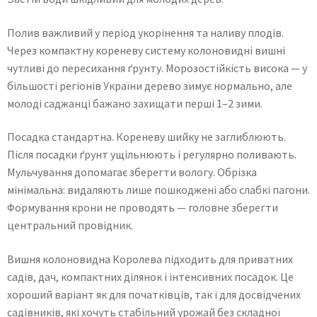
Полив важливий у період укорінення та наливу плодів.
Через компактну кореневу систему колоновидні вишні
чутливі до пересихання ґрунту. Морозостійкість висока — у
більшості регіонів України дерево зимує нормально, але
молоді саджанці бажано захищати перші 1–2 зими.
Посадка стандартна. Кореневу шийку не заглиблюють.
Після посадки ґрунт ущільнюють і регулярно поливають.
Мульчування допомагає зберегти вологу. Обрізка
мінімальна: видаляють лише пошкоджені або слабкі пагони.
Формування крони не проводять — головне зберегти
центральний провідник.
Вишня колоновидна Королева підходить для приватних
садів, дач, компактних ділянок і інтенсивних посадок. Це
хороший варіант як для початківців, так і для досвідчених
садівників, які хочуть стабільний урожай без складної