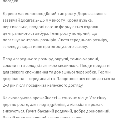
посадки.
Дерево має колоноподібний тип росту. Доросла вишня
зазвичай досягає 2–2,5 м у висоту. Крона вузька,
вертикальна, плодові пагони формуються вздовж
центрального стовбура. Темп росту помірний, що
полегшує контроль розмірів. Листя середнього розміру,
зелене, декоративне протягом усього сезону.
Плоди середнього розміру, округлі, темно-червоні,
соковиті та солодкі з легкою кислинкою. Плоди придатні
для свіжого споживання та домашньої переробки. Термін
дозрівання — середина літа. Плодоношення починається на
2–3 рік після посадки за належного догляду.
Ключова умова врожайності — сонячне місце. У затінку
дерево росте, але плоди дрібніші, а кількість врожаю
знижується. Ґрунт бажаний родючий, добре дренований.
Застій води шкідливий для молодих дерев.