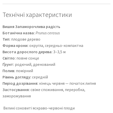
Технічні характеристики
Вишня Запаморочлива радість
Ботанічна назва:
Prunus cerasus
Тип:
плодове дерево
Форма крони:
округла, середньо-компактна
Висота дорослого дерева:
3–3,5 м
Світло:
повне сонце
Ґрунт:
родючий, дренований
Полив:
помірний
Рівень догляду:
середній
Період дозрівання:
кінець червня — початок липня
Застосування:
свіже споживання, переробка,
заморожування
Великі соковиті яскраво-червоні плоди