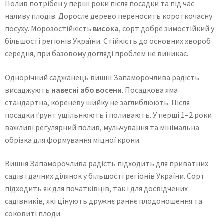
Полив потрібен у перші роки після посадки та під час
наливу плодів. Доросле дерево переносить короткочасну
посуху. Морозостійкість
висока
, сорт добре зимостійкий у
більшості регіонів України. Стійкість до основних хвороб
середня, при базовому догляді проблем не виникає.
Однорічний саджанець вишні Запаморочлива радість
висаджують
навесні або восени
. Посадкова яма
стандартна, кореневу шийку не заглиблюють. Після
посадки ґрунт ущільнюють і поливають. У перші 1–2 роки
важливі регулярний полив, мульчування та мінімальна
обрізка для формування міцної крони.
Вишня Запаморочлива радість підходить для приватних
садів і дачних ділянок у більшості регіонів України. Сорт
підходить як для початківців, так і для досвідчених
садівників, які цінують дружнє раннє плодоношення та
соковиті плоди.