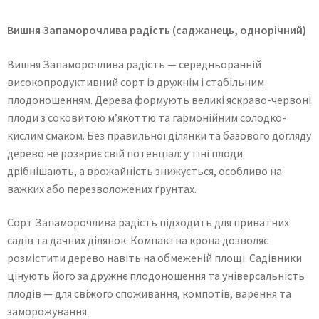
Вишня Запаморочлива радість (саджанець, однорічний)
Вишня Запаморочлива радість — середньоранній
високопродуктивний сорт із дружнім і стабільним
плодоношенням. Дерева формують великі яскраво-червоні
плоди з соковитою м’якоттю та гармонійним солодко-
кислим смаком. Без правильної ділянки та базового догляду
дерево не розкриє свій потенціал: у тіні плоди
дрібнішають, а врожайність знижується, особливо на
важких або перезволожених ґрунтах.
Сорт Запаморочлива радість підходить для приватних
садів та дачних ділянок. Компактна крона дозволяє
розмістити дерево навіть на обмеженій площі. Садівники
цінують його за дружнє плодоношення та універсальність
плодів — для свіжого споживання, компотів, варення та
заморожування.