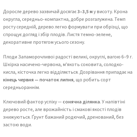
Доросле дерево зазвичай досягає
3–3,5 м
у висоту. Крона
округла, середньо-компактна, добре розгалужена. Темп
росту середній, дерево легко формувати при обрізці, що
спрощує догляд і збір плодів. Листя темно-зелене,
декоративне протягом усього сезону.
Плоди Запаморочливої радості великі, округлі, вагою 6–9 г.
Шкірка насичено-червона, м’якоть соковита, солодко-
кисла, кісточка легко відділяється. Дозрівання припадає на
кінець червня — початок липня
, що робить сорт
середньораннім.
Ключовий фактор успіху —
сонячна ділянка
. У напівтіні
дерево росте, але врожайність і смакові якості плодів
знижуються. Ґрунт бажаний родючий, дренований, без
застою води.