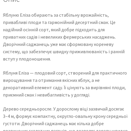
Яблуню Еліза обирають за стабільну врожайність,
привабливі плоди та гармонійний десертний смак. Це
надійний осінній сорт, який добре підходить для
приватних садів і невеликих фермерських насаджень.
Дворічний саджанець уже має сформовану кореневу
систему, що забезпечує швидку приживлюваність і ранній
вступ у плодоношення.
Яблуня Еліза — плодовий сорт, створений для практичного
вирощування та отримання якісних яблук, а не
декоративний елемент саду. Її цінують за вирівняні плоди,
приємний смак і невибагливість у догляді.
Дерево середньоросле. У дорослому віці зазвичай досягає
3–4 м, формує компактну, округло-овальну крону середньої
густоти. Дворічний саджанець має кілька добре
розвинених скелетних пагонів, що дозволяє дереву швидко