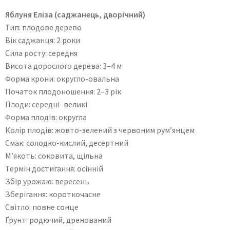
Яблуня Еліза (саджанець, дворічний)
Тип: плодове дерево
Вік саджанця: 2 роки
Сила росту: середня
Висота дорослого дерева: 3–4 м
Форма крони: округло-овальна
Початок плодоношення: 2–3 рік
Плоди: середні–великі
Форма плодів: округла
Колір плодів: жовто-зелений з червоним рум’янцем
Смак: солодко-кислий, десертний
М’якоть: соковита, щільна
Термін достигання: осінній
Збір урожаю: вересень
Зберігання: короткочасне
Світло: повне сонце
Ґрунт: родючий, дренований