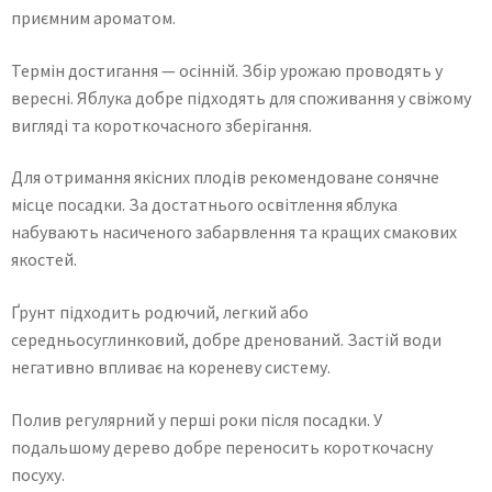
приємним ароматом.
Термін достигання — осінній. Збір урожаю проводять у
вересні. Яблука добре підходять для споживання у свіжому
вигляді та короткочасного зберігання.
Для отримання якісних плодів рекомендоване сонячне
місце посадки. За достатнього освітлення яблука
набувають насиченого забарвлення та кращих смакових
якостей.
Ґрунт підходить родючий, легкий або
середньосуглинковий, добре дренований. Застій води
негативно впливає на кореневу систему.
Полив регулярний у перші роки після посадки. У
подальшому дерево добре переносить короткочасну
посуху.