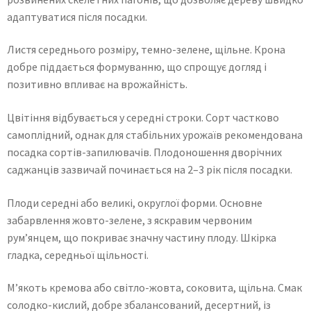
адаптуватися після посадки.
Листя середнього розміру, темно-зелене, щільне. Крона
добре піддається формуванню, що спрощує догляд і
позитивно впливає на врожайність.
Цвітіння відбувається у середні строки. Сорт частково
самоплідний, однак для стабільних урожаїв рекомендована
посадка сортів-запилювачів. Плодоношення дворічних
саджанців зазвичай починається на 2–3 рік після посадки.
Плоди середні або великі, округлої форми. Основне
забарвлення жовто-зелене, з яскравим червоним
рум’янцем, що покриває значну частину плоду. Шкірка
гладка, середньої щільності.
М’якоть кремова або світло-жовта, соковита, щільна. Смак
солодко-кислий, добре збалансований, десертний, із