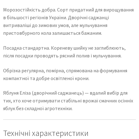
Морозостійкість добра. Сорт придатний для вирощування
в більшості регіонів України. Дворічні саджанці
витриваліші до зимових умов, але мульчування
пристовбурного кола залишається бажаним.
Посадка стандартна. Кореневу шийку не заглиблюють,
після посадки проводять рясний полив і мульчування.
Обрізка регулярна, помірна, спрямована на формування
компактної та добре освітленої крони.
Яблуня Еліза (дворічний саджанець) — вдалий вибір для
тих, хто хоче отримувати стабільні врожаї смачних осінніх
яблук без складної агротехніки.
Технічні характеристики