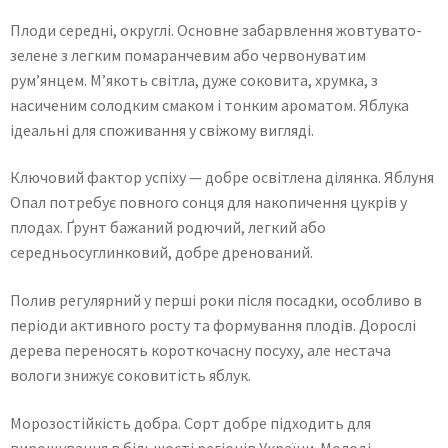
Плоди середні, округлі. Основне забарвлення жовтувато-
зелене з легким помаранчевим або червонуватим
рум’янцем. М’якоть світла, дуже соковита, хрумка, з
насиченим солодким смаком і тонким ароматом. Яблука
ідеальні для споживання у свіжому вигляді.
Ключовий фактор успіху — добре освітлена ділянка. Яблуня
Опал потребує повного сонця для накопичення цукрів у
плодах. Ґрунт бажаний родючий, легкий або
середньосуглинковий, добре дренований.
Полив регулярний у перші роки після посадки, особливо в
періоди активного росту та формування плодів. Дорослі
дерева переносять короткочасну посуху, але нестача
вологи знижує соковитість яблук.
Морозостійкість добра. Сорт добре підходить для
вирощування в більшості регіонів України. Молоді