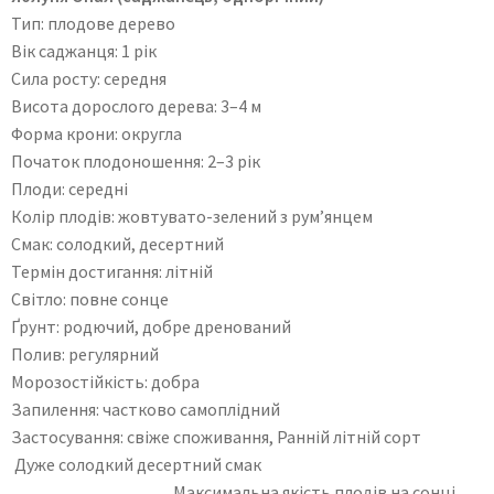
Тип: плодове дерево
Вік саджанця: 1 рік
Сила росту: середня
Висота дорослого дерева: 3–4 м
Форма крони: округла
Початок плодоношення: 2–3 рік
Плоди: середні
Колір плодів: жовтувато-зелений з рум’янцем
Смак: солодкий, десертний
Термін достигання: літній
Світло: повне сонце
Ґрунт: родючий, добре дренований
Полив: регулярний
Морозостійкість: добра
Запилення: частково самоплідний
Застосування: свіже споживання, Ранній літній сорт
Дуже солодкий десертний смак
Максимальна якість плодів на сонці