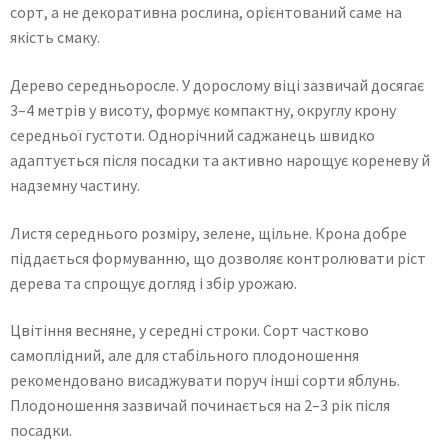
сорт, а не декоративна рослина, орієнтований саме на
якість смаку.
Дерево середньоросле. У дорослому віці зазвичай досягає
3–4 метрів у висоту, формує компактну, округлу крону
середньої густоти. Однорічний саджанець швидко
адаптується після посадки та активно нарощує кореневу й
надземну частину.
Листя середнього розміру, зелене, щільне. Крона добре
піддається формуванню, що дозволяє контролювати ріст
дерева та спрощує догляд і збір урожаю.
Цвітіння весняне, у середні строки. Сорт частково
самоплідний, але для стабільного плодоношення
рекомендовано висаджувати поруч інші сорти яблунь.
Плодоношення зазвичай починається на 2–3 рік після
посадки.