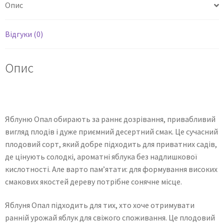
Опис
Відгуки (0)
Опис
Яблуню Опал обирають за раннє дозрівання, привабливий
вигляд плодів і дуже приємний десертний смак. Це сучасний
плодовий сорт, який добре підходить для приватних садів,
де цінують солодкі, ароматні яблука без надлишкової
кислотності. Але варто пам’ятати: для формування високих
смакових якостей дереву потрібне сонячне місце.
Яблуня Опал підходить для тих, хто хоче отримувати
ранній урожай яблук для свіжого споживання. Це плодовий