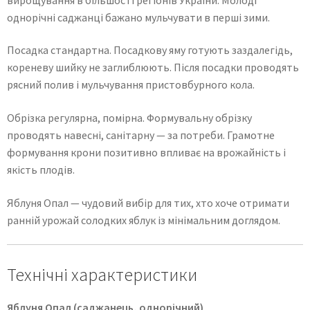
однорічні саджанці бажано мульчувати в перші зими.
Посадка стандартна. Посадкову яму готують заздалегідь,
кореневу шийку не заглиблюють. Після посадки проводять
рясний полив і мульчування пристовбурного кола.
Обрізка регулярна, помірна. Формувальну обрізку
проводять навесні, санітарну — за потреби. Грамотне
формування крони позитивно впливає на врожайність і
якість плодів.
Яблуня Опал — чудовий вибір для тих, хто хоче отримати
ранній урожай солодких яблук із мінімальним доглядом.
Технічні характеристики
Яблуня Опал (саджанець, однорічний)