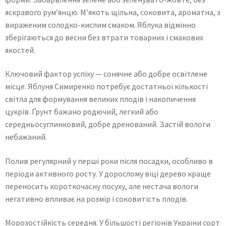
яскравого рум’янцю. М’якоть щільна, соковита, ароматна, з
вираженим солодко-кислим смаком. Яблука відмінно
зберігаються до весни без втрати товарних і смакових
якостей.
Ключовий фактор успіху — сонячне або добре освітлене
місце. Яблуня Симиренко потребує достатньої кількості
світла для формування великих плодів і накопичення
цукрів. Ґрунт бажано родючий, легкий або
середньосуглинковий, добре дренований. Застій вологи
небажаний.
Полив регулярний у перші роки після посадки, особливо в
періоди активного росту. У дорослому віці дерево краще
переносить короткочасну посуху, але нестача вологи
негативно впливає на розмір і соковитість плодів.
Морозостійкість середня. У більшості регіонів України сорт