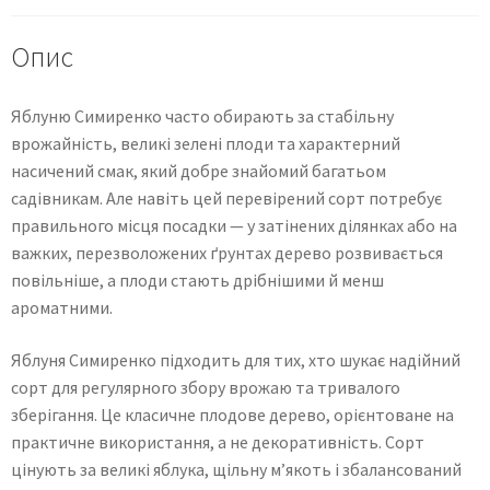
Опис
Яблуню Симиренко часто обирають за стабільну
врожайність, великі зелені плоди та характерний
насичений смак, який добре знайомий багатьом
садівникам. Але навіть цей перевірений сорт потребує
правильного місця посадки — у затінених ділянках або на
важких, перезволожених ґрунтах дерево розвивається
повільніше, а плоди стають дрібнішими й менш
ароматними.
Яблуня Симиренко підходить для тих, хто шукає надійний
сорт для регулярного збору врожаю та тривалого
зберігання. Це класичне плодове дерево, орієнтоване на
практичне використання, а не декоративність. Сорт
цінують за великі яблука, щільну м’якоть і збалансований