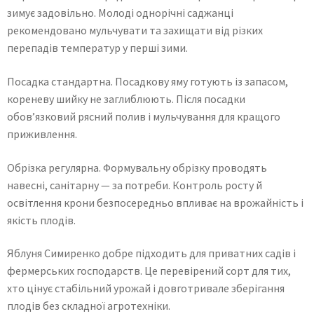
зимує задовільно. Молоді однорічні саджанці
рекомендовано мульчувати та захищати від різких
перепадів температур у перші зими.
Посадка стандартна. Посадкову яму готують із запасом,
кореневу шийку не заглиблюють. Після посадки
обов’язковий рясний полив і мульчування для кращого
приживлення.
Обрізка регулярна. Формувальну обрізку проводять
навесні, санітарну — за потреби. Контроль росту й
освітлення крони безпосередньо впливає на врожайність і
якість плодів.
Яблуня Симиренко добре підходить для приватних садів і
фермерських господарств. Це перевірений сорт для тих,
хто цінує стабільний урожай і довготривале зберігання
плодів без складної агротехніки.