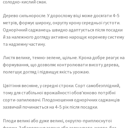
солодко-кислий смак.
Дерево сильноросле. У дорослому віці може досягати 4–5
метрів, формує широку, округлу крону середньої густоти.
Однорічний саджанець швидко адаптується після посадки
й за належного догляду активно нарощує кореневу систему
та надземну частину.
Листя велике, темно-зелене, щільне. Крона добре реагує на
формування, що дозволяє контролювати висоту дерева,
полегшує догляд і підвищує якість урожаю.
Цвітіння весняне, у середні строки. Сорт самобезплідний,
тому для стабільної врожайності обов’язково потрібні
сорти-запилювачі. Плодоношення однорічних саджанців
зазвичай починається на 4–5 рік після посадки.
Плоди великі або дуже великі, округло-приплюснутої
форми. Забарвлення зелене або зеленувато-жовте, без