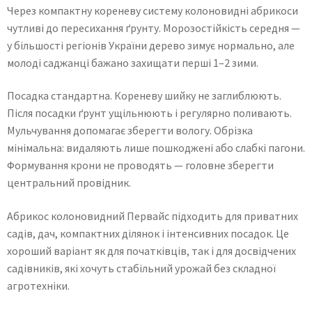
Через компактну кореневу систему колоновидні абрикоси
чутливі до пересихання ґрунту. Морозостійкість середня —
у більшості регіонів України дерево зимує нормально, але
молоді саджанці бажано захищати перші 1–2 зими.
Посадка стандартна. Кореневу шийку не заглиблюють.
Після посадки ґрунт ущільнюють і регулярно поливають.
Мульчування допомагає зберегти вологу. Обрізка
мінімальна: видаляють лише пошкоджені або слабкі пагони.
Формування крони не проводять — головне зберегти
центральний провідник.
Абрикос колоновидний Первайс підходить для приватних
садів, дач, компактних ділянок і інтенсивних посадок. Це
хороший варіант як для початківців, так і для досвідчених
садівників, які хочуть стабільний урожай без складної
агротехніки.