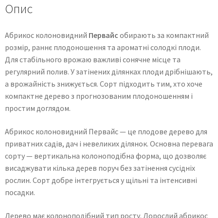
Опис
Абрикос колоновидний
Первайс
обирають за компактний
розмір, раннє плодоношення та ароматні солодкі плоди.
Для стабільного врожаю важливі сонячне місце та
регулярний полив. У затінених ділянках плоди дрібнішають,
а врожайність знижується. Сорт підходить тим, хто хоче
компактне дерево з прогнозованим плодоношенням і
простим доглядом.
Абрикос колоновидний Первайс — це плодове дерево для
приватних садів, дач і невеликих ділянок. Основна перевага
сорту — вертикальна колоноподібна форма, що дозволяє
висаджувати кілька дерев поруч без затінення сусідніх
рослин. Сорт добре інтегрується у щільні та інтенсивні
посадки.
Дерево має колоноподібний тип росту. Дорослий абрикос