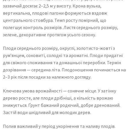
зазвичай досягає 2–2,5 м у висоту. Крона вузька,
вертикальна, плодові пагони формуються вздовж
центрального стовбура. Темп росту помірний, що
полегшує контроль розмірів. Листя середнього розміру,
зелене, декоративне протягом усього сезону.
Плоди середнього розміру, округлі, золотисто-жовті з
рум’янцем, соковиті, солодкі та ароматні. Плоди придатні
для свіжого споживання та домашньої переробки. Термін
дозрівання — середина літа. Плодоношення починається на
2–3 рік після посадки за належного догляду.
Ключова умова врожайності — сонячне місце. У затінку
дерево росте, але плоди дрібніші, а кількість врожаю
знижується. Ґрунт бажаний родючий, добре дренований.
Застій води шкідливий для молодих дерев.
Полив важливий у період укорінення та наливу плодів.