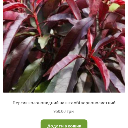
Персик колоновидний на штамбі червонолистний
950.00
грн.
Додати в кошик