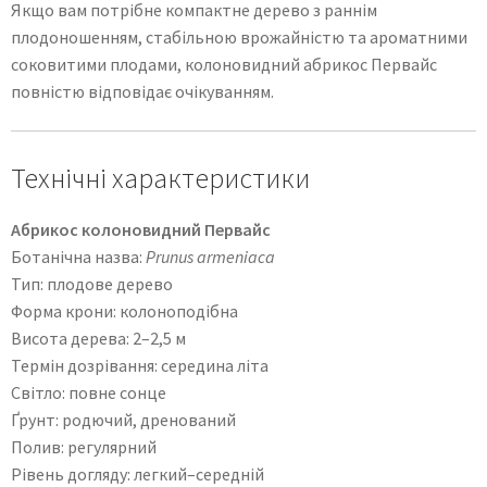
Якщо вам потрібне компактне дерево з раннім
плодоношенням, стабільною врожайністю та ароматними
соковитими плодами, колоновидний абрикос Первайс
повністю відповідає очікуванням.
Технічні характеристики
Абрикос колоновидний Первайс
Ботанічна назва:
Prunus armeniaca
Тип: плодове дерево
Форма крони: колоноподібна
Висота дерева: 2–2,5 м
Термін дозрівання: середина літа
Світло: повне сонце
Ґрунт: родючий, дренований
Полив: регулярний
Рівень догляду: легкий–середній