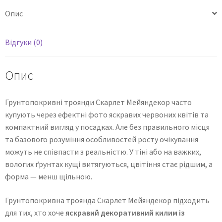
Опис
Відгуки (0)
Опис
Грунтопокривні троянди Скарлет Мейяндекор часто
купують через ефектні фото яскравих червоних квітів та
компактний вигляд у посадках. Але без правильного місця
та базового розуміння особливостей росту очікування
можуть не співпасти з реальністю. У тіні або на важких,
вологих ґрунтах кущі витягуються, цвітіння стає рідшим, а
форма — менш щільною.
Грунтопокривна троянда Скарлет Мейяндекор підходить
для тих, хто хоче
яскравий декоративний килим із