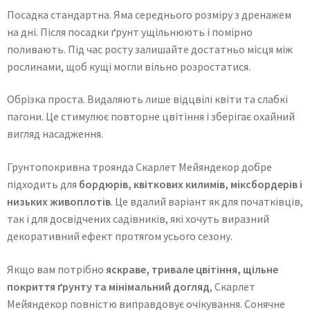
Посадка стандартна. Яма середнього розміру з дренажем
на дні. Після посадки ґрунт ущільнюють і помірно
поливають. Під час росту залишайте достатньо місця між
рослинами, щоб кущі могли вільно розростатися.
Обрізка проста. Видаляють лише відцвілі квіти та слабкі
пагони. Це стимулює повторне цвітіння і зберігає охайний
вигляд насадження.
Грунтопокривна троянда Скарлет Мейяндекор добре
підходить для
бордюрів, квіткових килимів, міксбордерів і
низьких живоплотів
. Це вдалий варіант як для початківців,
так і для досвідчених садівників, які хочуть виразний
декоративний ефект протягом усього сезону.
Якщо вам потрібно
яскраве, тривале цвітіння, щільне
покриття ґрунту та мінімальний догляд
, Скарлет
Мейяндекор повністю виправдовує очікування. Сонячне