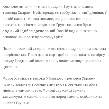
Ключове питання — місце посадки. Грунтопокривна
троянда Скарлет Мейяндекор потребує
сонячної ділянки
. У
легкій напівтіні вона виживе, але декоративність і
рясність цвітіння знижуються. Ґрунт повинен бути
родючий і добре дренований
. Застій води негативно
впливає на кореневу систему і ріст.
Полив важливий у перші тижні після посадки, поки рослина
вкорінюється. Після цього сорт добре переносить помірну
посуху. Надмірний полив у спеку лише зменшує тривалість
цвітіння.
Морозостійкість висока. У більшості регіонів України
грунтопокривні троянди зиму вують без укриття або з
мінімальним захистом. Молоді саджанці бажано
замульчувати навколо основи перед зимою, особливо на
важких ґрунтах.