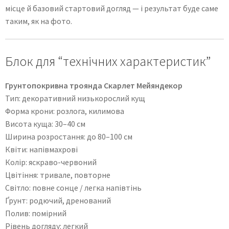
місце й базовий стартовий догляд — і результат буде саме
таким, як на фото.
Блок для “технічних характеристик”
Грунтопокривна троянда Скарлет Мейяндекор
Тип: декоративний низькорослий кущ
Форма крони: розлога, килимова
Висота куща: 30–40 см
Ширина розростання: до 80–100 см
Квіти: напівмахрові
Колір: яскраво-червоний
Цвітіння: тривале, повторне
Світло: повне сонце / легка напівтінь
Ґрунт: родючий, дренований
Полив: помірний
Рівень догляду: легкий