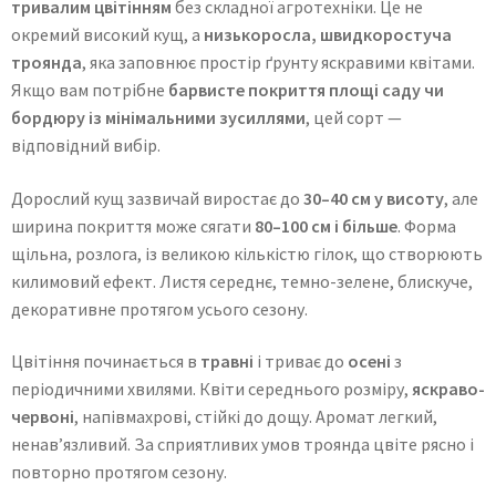
тривалим цвітінням
без складної агротехніки. Це не
окремий високий кущ, а
низькоросла, швидкоростуча
троянда
, яка заповнює простір ґрунту яскравими квітами.
Якщо вам потрібне
барвисте покриття площі саду чи
бордюру із мінімальними зусиллями
, цей сорт —
відповідний вибір.
Дорослий кущ зазвичай виростає до
30–40 см у висоту
, але
ширина покриття може сягати
80–100 см і більше
. Форма
щільна, розлога, із великою кількістю гілок, що створюють
килимовий ефект. Листя середнє, темно-зелене, блискуче,
декоративне протягом усього сезону.
Цвітіння починається в
травні
і триває до
осені
з
періодичними хвилями. Квіти середнього розміру,
яскраво-
червоні
, напівмахрові, стійкі до дощу. Аромат легкий,
ненав’язливий. За сприятливих умов троянда цвіте рясно і
повторно протягом сезону.